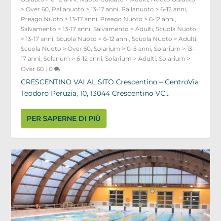
> Over 60
,
Pallanuoto > 13-17 anni
,
Pallanuoto > 6-12 anni
,
Preago Nuoto > 13-17 anni
,
Preago Nuoto > 6-12 anni
,
Salvamento > 13-17 anni
,
Salvamento > Adulti
,
Scuola Nuoto
> 13-17 anni
,
Scuola Nuoto > 6-12 anni
,
Scuola Nuoto > Adulti
,
Scuola Nuoto > Over 60
,
Solarium > 0-5 anni
,
Solarium > 13-
17 anni
,
Solarium > 6-12 anni
,
Solarium > Adulti
,
Solarium >
Over 60
|
0
CRESCENTINO VAI AL SITO Crescentino – CentroVia
Teodoro Peruzia, 10, 13044 Crescentino VC...
PER SAPERNE DI PIÙ