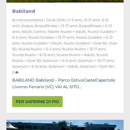
Babiland
di
marcocorbetta
|
Giu 8, 2026
|
0-5 anni
,
13-17 anni
,
6-12
anni
,
Acqua
,
Acquafitness > 13-17 anni
,
Acquafitness > 6-12
anni
,
Adulti
,
Centro
,
Master Nuoto > Adulti
,
Nuoto Guidato >
0-5 anni
,
Nuoto Guidato > 13-17 anni
,
Nuoto Guidato > 6-12
anni
,
Nuoto Guidato > Adulti
,
Nuoto Guidato > Over 60
,
Over
60
,
Scuola Nuoto > 0-5 anni
,
Scuola Nuoto > 13-17 anni
,
Scuola Nuoto > 6-12 anni
,
Scuola Nuoto > Adulti
,
Scuola
Nuoto > Over 60
,
Solarium > 0-5 anni
,
Solarium > 13-17 anni
,
Solarium > 6-12 anni
,
Solarium > Adulti
,
Solarium > Over 60
|
0
BABILAND Babiland – Parco EstivoCastell’apertole
Livorno Ferraris (VC) VAI AL SITO...
PER SAPERNE DI PIÙ