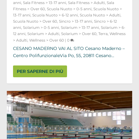
anni
,
Sala Fitness > 13-17 anni
,
Sala Fitness > Adulti
,
Sala
Fitness > Over 60
,
Scuola Nuoto > 0-5 anni
,
Scuola Nuoto >
13-17 anni
,
Scuola Nuoto > 6-12 anni
,
Scuola Nuoto > Adulti
,
Scuola Nuoto > Over 60
,
Sincro > 13-17 anni
,
Sincro > 6-12
anni
,
Solarium > 0-5 anni
,
Solarium > 13-17 anni
,
Solarium > 6-
12 anni
,
Solarium > Adulti
,
Solarium > Over 60
,
Terra
,
Wellness
> Adulti
,
Wellness > Over 60
|
0
CESANO MADERNO VAI AL SITO Cesano Maderno –
Centro PolifunzionaleVia Po, 55, 20811 Cesano...
PER SAPERNE DI PIÙ