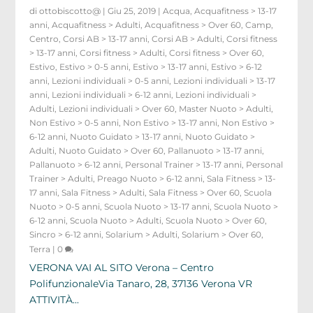
di
ottobiscotto@
|
Giu 25, 2019
|
Acqua
,
Acquafitness > 13-17
anni
,
Acquafitness > Adulti
,
Acquafitness > Over 60
,
Camp
,
Centro
,
Corsi AB > 13-17 anni
,
Corsi AB > Adulti
,
Corsi fitness
> 13-17 anni
,
Corsi fitness > Adulti
,
Corsi fitness > Over 60
,
Estivo
,
Estivo > 0-5 anni
,
Estivo > 13-17 anni
,
Estivo > 6-12
anni
,
Lezioni individuali > 0-5 anni
,
Lezioni individuali > 13-17
anni
,
Lezioni individuali > 6-12 anni
,
Lezioni individuali >
Adulti
,
Lezioni individuali > Over 60
,
Master Nuoto > Adulti
,
Non Estivo > 0-5 anni
,
Non Estivo > 13-17 anni
,
Non Estivo >
6-12 anni
,
Nuoto Guidato > 13-17 anni
,
Nuoto Guidato >
Adulti
,
Nuoto Guidato > Over 60
,
Pallanuoto > 13-17 anni
,
Pallanuoto > 6-12 anni
,
Personal Trainer > 13-17 anni
,
Personal
Trainer > Adulti
,
Preago Nuoto > 6-12 anni
,
Sala Fitness > 13-
17 anni
,
Sala Fitness > Adulti
,
Sala Fitness > Over 60
,
Scuola
Nuoto > 0-5 anni
,
Scuola Nuoto > 13-17 anni
,
Scuola Nuoto >
6-12 anni
,
Scuola Nuoto > Adulti
,
Scuola Nuoto > Over 60
,
Sincro > 6-12 anni
,
Solarium > Adulti
,
Solarium > Over 60
,
Terra
|
0
VERONA VAI AL SITO Verona – Centro
PolifunzionaleVia Tanaro, 28, 37136 Verona VR
ATTIVITÀ...