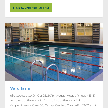
PER SAPERNE DI PIÙ
Valdilana
di
ottobiscotto@
|
Giu 25, 2019
|
Acqua
,
Acquafitness > 13-17
anni
,
Acquafitness > 6-12 anni
,
Acquafitness > Adulti
,
Acquafitness > Over 60
,
Camp
,
Centro
,
Corsi AB > 13-17 anni
,