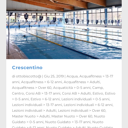
Crescentino
di
ottobiscotto@
|
Giu 25, 2019
|
Acqua
,
Acquafitness > 13-17
anni
,
Acquafitness > 6-12 anni
,
Acquafitness > Adulti
,
Acquafitness > Over 60
,
Acquaticità > 0-5 anni
,
Camp
,
Centro
,
Corsi AB > 13-17 anni
,
Corsi AB > Adulti
,
Estivo
,
Estivo
> 0-5 anni
,
Estivo > 6-12 anni
,
Lezioni individuali > 0-5 anni
,
Lezioni individuali > 13-17 anni
,
Lezioni individuali > 6-12 anni
,
Lezioni individuali > Adulti
,
Lezioni individuali > Over 60
,
Master Nuoto > Adulti
,
Master Nuoto > Over 60
,
Nuoto
Guidato > 0-5 anni
,
Nuoto Guidato > 13-17 anni
,
Nuoto
Guidato > 6-12 anni
,
Nuoto Guidato > Adulti
,
Nuoto Guidato