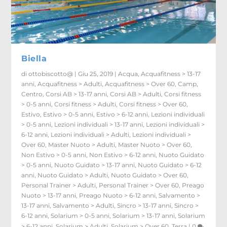
Biella
di
ottobiscotto@
|
Giu 25, 2019
|
Acqua
,
Acquafitness > 13-17
anni
,
Acquafitness > Adulti
,
Acquafitness > Over 60
,
Camp
,
Centro
,
Corsi AB > 13-17 anni
,
Corsi AB > Adulti
,
Corsi fitness
> 0-5 anni
,
Corsi fitness > Adulti
,
Corsi fitness > Over 60
,
Estivo
,
Estivo > 0-5 anni
,
Estivo > 6-12 anni
,
Lezioni individuali
> 0-5 anni
,
Lezioni individuali > 13-17 anni
,
Lezioni individuali >
6-12 anni
,
Lezioni individuali > Adulti
,
Lezioni individuali >
Over 60
,
Master Nuoto > Adulti
,
Master Nuoto > Over 60
,
Non Estivo > 0-5 anni
,
Non Estivo > 6-12 anni
,
Nuoto Guidato
> 0-5 anni
,
Nuoto Guidato > 13-17 anni
,
Nuoto Guidato > 6-12
anni
,
Nuoto Guidato > Adulti
,
Nuoto Guidato > Over 60
,
Personal Trainer > Adulti
,
Personal Trainer > Over 60
,
Preago
Nuoto > 13-17 anni
,
Preago Nuoto > 6-12 anni
,
Salvamento >
13-17 anni
,
Salvamento > Adulti
,
Sincro > 13-17 anni
,
Sincro >
6-12 anni
,
Solarium > 0-5 anni
,
Solarium > 13-17 anni
,
Solarium
> 6-12 anni
,
Solarium > Adulti
,
Solarium > Over 60
,
Terra
|
0