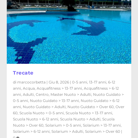
Trecate
di
marcocorbetta
|
Giu 8, 2026
|
0-5 anni
,
13-17 anni
,
6-12
anni
,
Acqua
,
Acquafitness > 13-17 anni
,
Acquafitness > 6-12
anni
,
Adulti
,
Centro
,
Master Nuoto > Adulti
,
Nuoto Guidato >
0-5 anni
,
Nuoto Guidato > 13-17 anni
,
Nuoto Guidato > 6-12
anni
,
Nuoto Guidato > Adulti
,
Nuoto Guidato > Over 60
,
Over
60
,
Scuola Nuoto > 0-5 anni
,
Scuola Nuoto > 13-17 anni
,
Scuola Nuoto > 6-12 anni
,
Scuola Nuoto > Adulti
,
Scuola
Nuoto > Over 60
,
Solarium > 0-5 anni
,
Solarium > 13-17 anni
,
Solarium > 6-12 anni
,
Solarium > Adulti
,
Solarium > Over 60
|
0