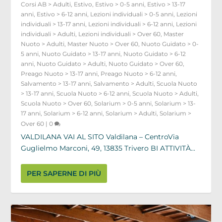
Corsi AB > Adulti
,
Estivo
,
Estivo > 0-5 anni
,
Estivo > 13-17
anni
,
Estivo > 6-12 anni
,
Lezioni individuali > 0-5 anni
,
Lezioni
individuali > 13-17 anni
,
Lezioni individuali > 6-12 anni
,
Lezioni
individuali > Adulti
,
Lezioni individuali > Over 60
,
Master
Nuoto > Adulti
,
Master Nuoto > Over 60
,
Nuoto Guidato > 0-
5 anni
,
Nuoto Guidato > 13-17 anni
,
Nuoto Guidato > 6-12
anni
,
Nuoto Guidato > Adulti
,
Nuoto Guidato > Over 60
,
Preago Nuoto > 13-17 anni
,
Preago Nuoto > 6-12 anni
,
Salvamento > 13-17 anni
,
Salvamento > Adulti
,
Scuola Nuoto
> 13-17 anni
,
Scuola Nuoto > 6-12 anni
,
Scuola Nuoto > Adulti
,
Scuola Nuoto > Over 60
,
Solarium > 0-5 anni
,
Solarium > 13-
17 anni
,
Solarium > 6-12 anni
,
Solarium > Adulti
,
Solarium >
Over 60
|
0
VALDILANA VAI AL SITO Valdilana – CentroVia
Guglielmo Marconi, 49, 13835 Trivero BI ATTIVITÀ...
PER SAPERNE DI PIÙ