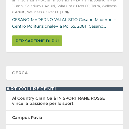
anni
,
Solarium > 0-5 anni
,
Solarium > 13-17 anni
,
Solarium > 6-
12 anni
,
Solarium > Adulti
,
Solarium > Over 60
,
Terra
,
Wellness
> Adulti
,
Wellness > Over 60
|
0
CESANO MADERNO VAI AL SITO Cesano Maderno –
Centro PolifunzionaleVia Po, 55, 20811 Cesano...
PER SAPERNE DI PIÙ
ARTICOLI RECENTI
Al Country Gran Galà IN SPORT RANE ROSSE
vince la passione per lo sport
Campus Pavia