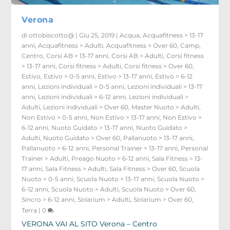
Verona
di
ottobiscotto@
|
Giu 25, 2019
|
Acqua
,
Acquafitness > 13-17
anni
,
Acquafitness > Adulti
,
Acquafitness > Over 60
,
Camp
,
Centro
,
Corsi AB > 13-17 anni
,
Corsi AB > Adulti
,
Corsi fitness
> 13-17 anni
,
Corsi fitness > Adulti
,
Corsi fitness > Over 60
,
Estivo
,
Estivo > 0-5 anni
,
Estivo > 13-17 anni
,
Estivo > 6-12
anni
,
Lezioni individuali > 0-5 anni
,
Lezioni individuali > 13-17
anni
,
Lezioni individuali > 6-12 anni
,
Lezioni individuali >
Adulti
,
Lezioni individuali > Over 60
,
Master Nuoto > Adulti
,
Non Estivo > 0-5 anni
,
Non Estivo > 13-17 anni
,
Non Estivo >
6-12 anni
,
Nuoto Guidato > 13-17 anni
,
Nuoto Guidato >
Adulti
,
Nuoto Guidato > Over 60
,
Pallanuoto > 13-17 anni
,
Pallanuoto > 6-12 anni
,
Personal Trainer > 13-17 anni
,
Personal
Trainer > Adulti
,
Preago Nuoto > 6-12 anni
,
Sala Fitness > 13-
17 anni
,
Sala Fitness > Adulti
,
Sala Fitness > Over 60
,
Scuola
Nuoto > 0-5 anni
,
Scuola Nuoto > 13-17 anni
,
Scuola Nuoto >
6-12 anni
,
Scuola Nuoto > Adulti
,
Scuola Nuoto > Over 60
,
Sincro > 6-12 anni
,
Solarium > Adulti
,
Solarium > Over 60
,
Terra
|
0
VERONA VAI AL SITO Verona – Centro