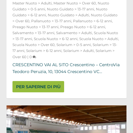
Master Nuoto > Adulti
,
Master Nuoto > Over 60
,
Nuoto
Guidato > 0-5 anni
,
Nuoto Guidato > 13-17 anni
,
Nuoto
Guidato > 6-12 anni
,
Nuoto Guidato > Adulti
,
Nuoto Guidato
> Over 60
,
Pallanuoto > 13-17 anni
,
Pallanuoto > 6-12 anni
,
Preago Nuoto > 13-17 anni
,
Preago Nuoto > 6-12 anni
,
Salvamento > 13-17 anni
,
Salvamento > Adulti
,
Scuola Nuoto
> 13-17 anni
,
Scuola Nuoto > 6-12 anni
,
Scuola Nuoto > Adulti
,
Scuola Nuoto > Over 60
,
Solarium > 0-5 anni
,
Solarium > 13-
17 anni
,
Solarium > 6-12 anni
,
Solarium > Adulti
,
Solarium >
Over 60
|
0
CRESCENTINO VAI AL SITO Crescentino – CentroVia
Teodoro Peruzia, 10, 13044 Crescentino VC...
PER SAPERNE DI PIÙ