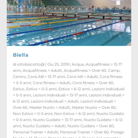
Biella
di
ottobiscotto@
|
Giu 25, 2019
|
Acqua
,
Acquafitness > 13-17
anni
,
Acquafitness > Adulti
,
Acquafitness > Over 60
,
Camp
,
Centro
,
Corsi AB > 13-17 anni
,
Corsi AB > Adulti
,
Corsi fitness
> 0-5 anni
,
Corsi fitness > Adulti
,
Corsi fitness > Over 60
,
Estivo
,
Estivo > 0-5 anni
,
Estivo > 6-12 anni
,
Lezioni individuali
> 0-5 anni
,
Lezioni individuali > 13-17 anni
,
Lezioni individuali >
6-12 anni
,
Lezioni individuali > Adulti
,
Lezioni individuali >
Over 60
,
Master Nuoto > Adulti
,
Master Nuoto > Over 60
,
Non Estivo > 0-5 anni
,
Non Estivo > 6-12 anni
,
Nuoto Guidato
> 0-5 anni
,
Nuoto Guidato > 13-17 anni
,
Nuoto Guidato > 6-12
anni
,
Nuoto Guidato > Adulti
,
Nuoto Guidato > Over 60
,
Personal Trainer > Adulti
,
Personal Trainer > Over 60
,
Preago