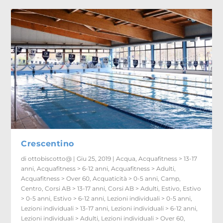
Crescentino
di
ottobiscotto@
|
Giu 25, 2019
|
Acqua
,
Acquafitness > 13-17
anni
,
Acquafitness > 6-12 anni
,
Acquafitness > Adulti
,
Acquafitness > Over 60
,
Acquaticità > 0-5 anni
,
Camp
,
Centro
,
Corsi AB > 13-17 anni
,
Corsi AB > Adulti
,
Estivo
,
Estivo
> 0-5 anni
,
Estivo > 6-12 anni
,
Lezioni individuali > 0-5 anni
,
Lezioni individuali > 13-17 anni
,
Lezioni individuali > 6-12 anni
,
Lezioni individuali > Adulti
,
Lezioni individuali > Over 60
,