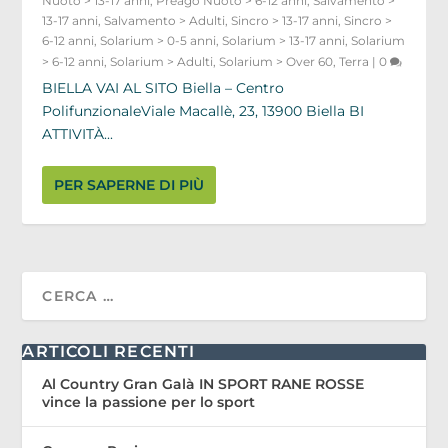
Nuoto > 13-17 anni
,
Preago Nuoto > 6-12 anni
,
Salvamento >
13-17 anni
,
Salvamento > Adulti
,
Sincro > 13-17 anni
,
Sincro >
6-12 anni
,
Solarium > 0-5 anni
,
Solarium > 13-17 anni
,
Solarium
> 6-12 anni
,
Solarium > Adulti
,
Solarium > Over 60
,
Terra
|
0
BIELLA VAI AL SITO Biella – Centro
PolifunzionaleViale Macallè, 23, 13900 Biella BI
ATTIVITÀ...
PER SAPERNE DI PIÙ
ARTICOLI RECENTI
Al Country Gran Galà IN SPORT RANE ROSSE
vince la passione per lo sport