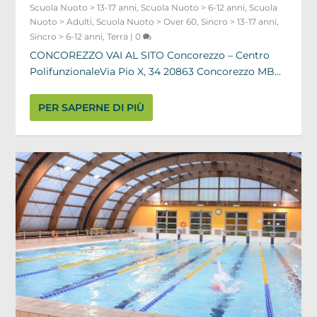
Scuola Nuoto > 13-17 anni
,
Scuola Nuoto > 6-12 anni
,
Scuola
Nuoto > Adulti
,
Scuola Nuoto > Over 60
,
Sincro > 13-17 anni
,
Sincro > 6-12 anni
,
Terra
|
0
CONCOREZZO VAI AL SITO Concorezzo – Centro
PolifunzionaleVia Pio X, 34 20863 Concorezzo MB...
PER SAPERNE DI PIÙ