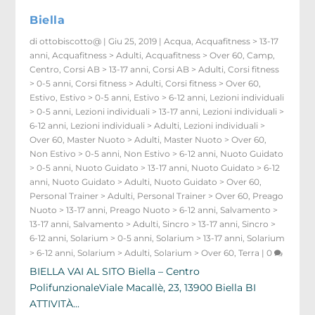
Biella
di
ottobiscotto@
|
Giu 25, 2019
|
Acqua
,
Acquafitness > 13-17
anni
,
Acquafitness > Adulti
,
Acquafitness > Over 60
,
Camp
,
Centro
,
Corsi AB > 13-17 anni
,
Corsi AB > Adulti
,
Corsi fitness
> 0-5 anni
,
Corsi fitness > Adulti
,
Corsi fitness > Over 60
,
Estivo
,
Estivo > 0-5 anni
,
Estivo > 6-12 anni
,
Lezioni individuali
> 0-5 anni
,
Lezioni individuali > 13-17 anni
,
Lezioni individuali >
6-12 anni
,
Lezioni individuali > Adulti
,
Lezioni individuali >
Over 60
,
Master Nuoto > Adulti
,
Master Nuoto > Over 60
,
Non Estivo > 0-5 anni
,
Non Estivo > 6-12 anni
,
Nuoto Guidato
> 0-5 anni
,
Nuoto Guidato > 13-17 anni
,
Nuoto Guidato > 6-12
anni
,
Nuoto Guidato > Adulti
,
Nuoto Guidato > Over 60
,
Personal Trainer > Adulti
,
Personal Trainer > Over 60
,
Preago
Nuoto > 13-17 anni
,
Preago Nuoto > 6-12 anni
,
Salvamento >
13-17 anni
,
Salvamento > Adulti
,
Sincro > 13-17 anni
,
Sincro >
6-12 anni
,
Solarium > 0-5 anni
,
Solarium > 13-17 anni
,
Solarium
> 6-12 anni
,
Solarium > Adulti
,
Solarium > Over 60
,
Terra
|
0
BIELLA VAI AL SITO Biella – Centro
PolifunzionaleViale Macallè, 23, 13900 Biella BI
ATTIVITÀ...