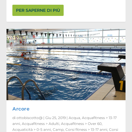
PER SAPERNE DI PIÙ
Arcore
di
ottobiscotto@
|
Giu 25, 2019
|
Acqua
,
Acquafitness > 13-17
anni
,
Acquafitness > Adulti
,
Acquafitness > Over 60
,
Acquaticità > 0-5 anni
,
Camp
,
Corsi fitness > 13-17 anni
,
Corsi