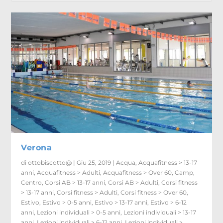
Verona
di
ottobiscotto@
|
Giu 25, 2019
|
Acqua
,
Acquafitness > 13-17
anni
,
Acquafitness > Adulti
,
Acquafitness > Over 60
,
Camp
,
Centro
,
Corsi AB > 13-17 anni
,
Corsi AB > Adulti
,
Corsi fitness
> 13-17 anni
,
Corsi fitness > Adulti
,
Corsi fitness > Over 60
,
Estivo
,
Estivo > 0-5 anni
,
Estivo > 13-17 anni
,
Estivo > 6-12
anni
,
Lezioni individuali > 0-5 anni
,
Lezioni individuali > 13-17
anni
,
Lezioni individuali > 6-12 anni
,
Lezioni individuali >