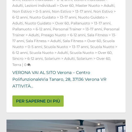
Adulti
,
Lezioni individuali > Over 60
,
Master Nuoto > Adulti
,
Non Estivo > 0-5 anni
,
Non Estivo > 13-17 anni
,
Non Estivo >
6-12 anni
,
Nuoto Guidato > 13-17 anni
,
Nuoto Guidato >
Adulti
,
Nuoto Guidato > Over 60
,
Pallanuoto > 13-17 anni
,
Pallanuoto > 6-12 anni
,
Personal Trainer > 13-17 anni
,
Personal
Trainer > Adulti
,
Preago Nuoto > 6-12 anni
,
Sala Fitness > 13-
17 anni
,
Sala Fitness > Adulti
,
Sala Fitness > Over 60
,
Scuola
Nuoto > 0-5 anni
,
Scuola Nuoto > 13-17 anni
,
Scuola Nuoto >
6-12 anni
,
Scuola Nuoto > Adulti
,
Scuola Nuoto > Over 60
,
Sincro > 6-12 anni
,
Solarium > Adulti
,
Solarium > Over 60
,
Terra
|
0
VERONA VAI AL SITO Verona – Centro
PolifunzionaleVia Tanaro, 28, 37136 Verona VR
ATTIVITÀ...
PER SAPERNE DI PIÙ