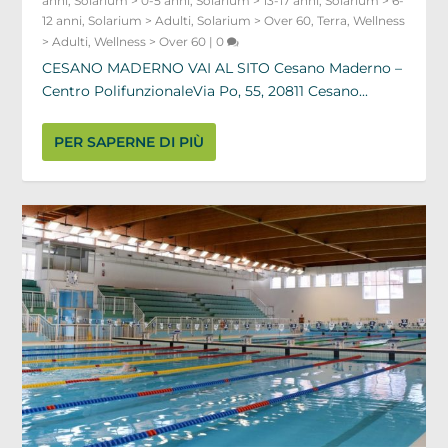
anni
,
Solarium > 0-5 anni
,
Solarium > 13-17 anni
,
Solarium > 6-
12 anni
,
Solarium > Adulti
,
Solarium > Over 60
,
Terra
,
Wellness
> Adulti
,
Wellness > Over 60
|
0
CESANO MADERNO VAI AL SITO Cesano Maderno –
Centro PolifunzionaleVia Po, 55, 20811 Cesano...
PER SAPERNE DI PIÙ