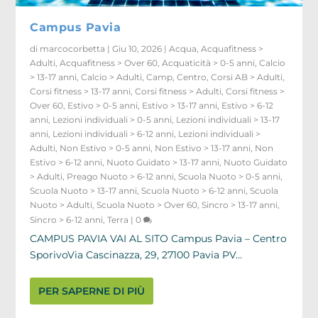
Campus Pavia
di
marcocorbetta
|
Giu 10, 2026
|
Acqua
,
Acquafitness >
Adulti
,
Acquafitness > Over 60
,
Acquaticità > 0-5 anni
,
Calcio
> 13-17 anni
,
Calcio > Adulti
,
Camp
,
Centro
,
Corsi AB > Adulti
,
Corsi fitness > 13-17 anni
,
Corsi fitness > Adulti
,
Corsi fitness >
Over 60
,
Estivo > 0-5 anni
,
Estivo > 13-17 anni
,
Estivo > 6-12
anni
,
Lezioni individuali > 0-5 anni
,
Lezioni individuali > 13-17
anni
,
Lezioni individuali > 6-12 anni
,
Lezioni individuali >
Adulti
,
Non Estivo > 0-5 anni
,
Non Estivo > 13-17 anni
,
Non
Estivo > 6-12 anni
,
Nuoto Guidato > 13-17 anni
,
Nuoto Guidato
> Adulti
,
Preago Nuoto > 6-12 anni
,
Scuola Nuoto > 0-5 anni
,
Scuola Nuoto > 13-17 anni
,
Scuola Nuoto > 6-12 anni
,
Scuola
Nuoto > Adulti
,
Scuola Nuoto > Over 60
,
Sincro > 13-17 anni
,
Sincro > 6-12 anni
,
Terra
|
0
CAMPUS PAVIA VAI AL SITO Campus Pavia – Centro
SporivoVia Cascinazza, 29, 27100 Pavia PV...
PER SAPERNE DI PIÙ