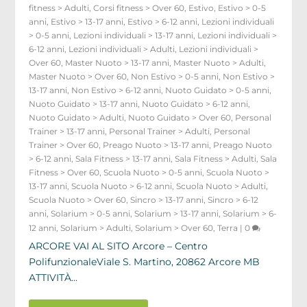
fitness > Adulti
,
Corsi fitness > Over 60
,
Estivo
,
Estivo > 0-5
anni
,
Estivo > 13-17 anni
,
Estivo > 6-12 anni
,
Lezioni individuali
> 0-5 anni
,
Lezioni individuali > 13-17 anni
,
Lezioni individuali >
6-12 anni
,
Lezioni individuali > Adulti
,
Lezioni individuali >
Over 60
,
Master Nuoto > 13-17 anni
,
Master Nuoto > Adulti
,
Master Nuoto > Over 60
,
Non Estivo > 0-5 anni
,
Non Estivo >
13-17 anni
,
Non Estivo > 6-12 anni
,
Nuoto Guidato > 0-5 anni
,
Nuoto Guidato > 13-17 anni
,
Nuoto Guidato > 6-12 anni
,
Nuoto Guidato > Adulti
,
Nuoto Guidato > Over 60
,
Personal
Trainer > 13-17 anni
,
Personal Trainer > Adulti
,
Personal
Trainer > Over 60
,
Preago Nuoto > 13-17 anni
,
Preago Nuoto
> 6-12 anni
,
Sala Fitness > 13-17 anni
,
Sala Fitness > Adulti
,
Sala
Fitness > Over 60
,
Scuola Nuoto > 0-5 anni
,
Scuola Nuoto >
13-17 anni
,
Scuola Nuoto > 6-12 anni
,
Scuola Nuoto > Adulti
,
Scuola Nuoto > Over 60
,
Sincro > 13-17 anni
,
Sincro > 6-12
anni
,
Solarium > 0-5 anni
,
Solarium > 13-17 anni
,
Solarium > 6-
12 anni
,
Solarium > Adulti
,
Solarium > Over 60
,
Terra
|
0
ARCORE VAI AL SITO Arcore – Centro
PolifunzionaleViale S. Martino, 20862 Arcore MB
ATTIVITÀ...