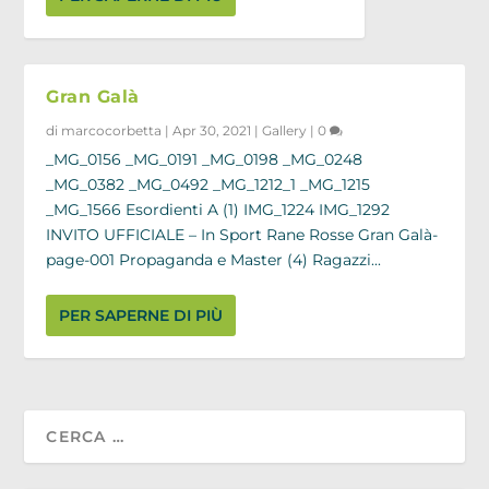
Gran Galà
di
marcocorbetta
|
Apr 30, 2021
|
Gallery
|
0
_MG_0156 _MG_0191 _MG_0198 _MG_0248
_MG_0382 _MG_0492 _MG_1212_1 _MG_1215
_MG_1566 Esordienti A (1) IMG_1224 IMG_1292
INVITO UFFICIALE – In Sport Rane Rosse Gran Galà-
page-001 Propaganda e Master (4) Ragazzi...
PER SAPERNE DI PIÙ