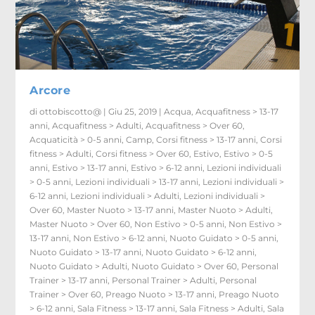
Arcore
di
ottobiscotto@
|
Giu 25, 2019
|
Acqua
,
Acquafitness > 13-17
anni
,
Acquafitness > Adulti
,
Acquafitness > Over 60
,
Acquaticità > 0-5 anni
,
Camp
,
Corsi fitness > 13-17 anni
,
Corsi
fitness > Adulti
,
Corsi fitness > Over 60
,
Estivo
,
Estivo > 0-5
anni
,
Estivo > 13-17 anni
,
Estivo > 6-12 anni
,
Lezioni individuali
> 0-5 anni
,
Lezioni individuali > 13-17 anni
,
Lezioni individuali >
6-12 anni
,
Lezioni individuali > Adulti
,
Lezioni individuali >
Over 60
,
Master Nuoto > 13-17 anni
,
Master Nuoto > Adulti
,
Master Nuoto > Over 60
,
Non Estivo > 0-5 anni
,
Non Estivo >
13-17 anni
,
Non Estivo > 6-12 anni
,
Nuoto Guidato > 0-5 anni
,
Nuoto Guidato > 13-17 anni
,
Nuoto Guidato > 6-12 anni
,
Nuoto Guidato > Adulti
,
Nuoto Guidato > Over 60
,
Personal
Trainer > 13-17 anni
,
Personal Trainer > Adulti
,
Personal
Trainer > Over 60
,
Preago Nuoto > 13-17 anni
,
Preago Nuoto
> 6-12 anni
,
Sala Fitness > 13-17 anni
,
Sala Fitness > Adulti
,
Sala