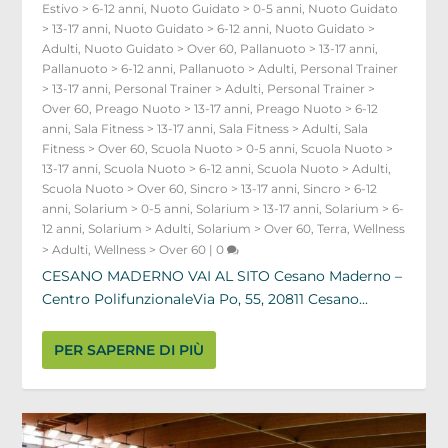
Estivo > 6-12 anni
,
Nuoto Guidato > 0-5 anni
,
Nuoto Guidato
> 13-17 anni
,
Nuoto Guidato > 6-12 anni
,
Nuoto Guidato >
Adulti
,
Nuoto Guidato > Over 60
,
Pallanuoto > 13-17 anni
,
Pallanuoto > 6-12 anni
,
Pallanuoto > Adulti
,
Personal Trainer
> 13-17 anni
,
Personal Trainer > Adulti
,
Personal Trainer >
Over 60
,
Preago Nuoto > 13-17 anni
,
Preago Nuoto > 6-12
anni
,
Sala Fitness > 13-17 anni
,
Sala Fitness > Adulti
,
Sala
Fitness > Over 60
,
Scuola Nuoto > 0-5 anni
,
Scuola Nuoto >
13-17 anni
,
Scuola Nuoto > 6-12 anni
,
Scuola Nuoto > Adulti
,
Scuola Nuoto > Over 60
,
Sincro > 13-17 anni
,
Sincro > 6-12
anni
,
Solarium > 0-5 anni
,
Solarium > 13-17 anni
,
Solarium > 6-
12 anni
,
Solarium > Adulti
,
Solarium > Over 60
,
Terra
,
Wellness
> Adulti
,
Wellness > Over 60
|
0
CESANO MADERNO VAI AL SITO Cesano Maderno –
Centro PolifunzionaleVia Po, 55, 20811 Cesano...
PER SAPERNE DI PIÙ