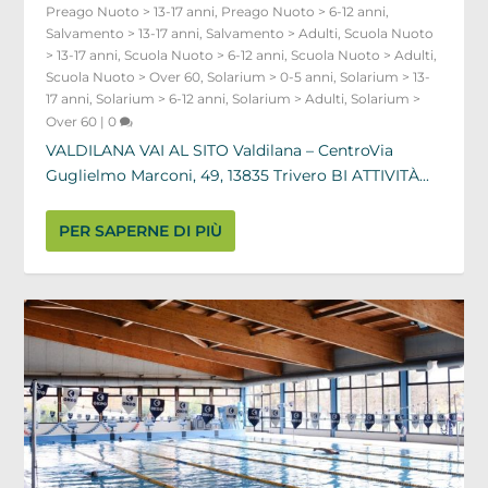
Preago Nuoto > 13-17 anni
,
Preago Nuoto > 6-12 anni
,
Salvamento > 13-17 anni
,
Salvamento > Adulti
,
Scuola Nuoto
> 13-17 anni
,
Scuola Nuoto > 6-12 anni
,
Scuola Nuoto > Adulti
,
Scuola Nuoto > Over 60
,
Solarium > 0-5 anni
,
Solarium > 13-
17 anni
,
Solarium > 6-12 anni
,
Solarium > Adulti
,
Solarium >
Over 60
|
0
VALDILANA VAI AL SITO Valdilana – CentroVia
Guglielmo Marconi, 49, 13835 Trivero BI ATTIVITÀ...
PER SAPERNE DI PIÙ