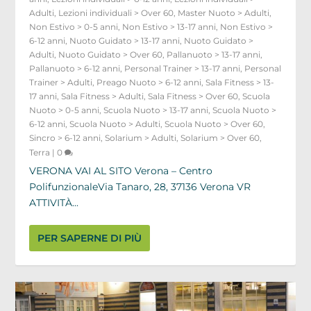
Adulti
,
Lezioni individuali > Over 60
,
Master Nuoto > Adulti
,
Non Estivo > 0-5 anni
,
Non Estivo > 13-17 anni
,
Non Estivo >
6-12 anni
,
Nuoto Guidato > 13-17 anni
,
Nuoto Guidato >
Adulti
,
Nuoto Guidato > Over 60
,
Pallanuoto > 13-17 anni
,
Pallanuoto > 6-12 anni
,
Personal Trainer > 13-17 anni
,
Personal
Trainer > Adulti
,
Preago Nuoto > 6-12 anni
,
Sala Fitness > 13-
17 anni
,
Sala Fitness > Adulti
,
Sala Fitness > Over 60
,
Scuola
Nuoto > 0-5 anni
,
Scuola Nuoto > 13-17 anni
,
Scuola Nuoto >
6-12 anni
,
Scuola Nuoto > Adulti
,
Scuola Nuoto > Over 60
,
Sincro > 6-12 anni
,
Solarium > Adulti
,
Solarium > Over 60
,
Terra
|
0
VERONA VAI AL SITO Verona – Centro
PolifunzionaleVia Tanaro, 28, 37136 Verona VR
ATTIVITÀ...
PER SAPERNE DI PIÙ