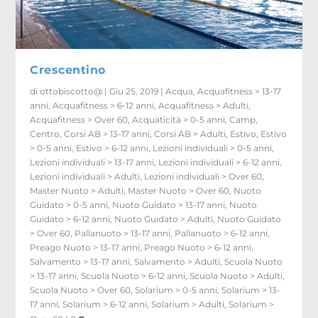
Crescentino
di
ottobiscotto@
|
Giu 25, 2019
|
Acqua
,
Acquafitness > 13-17
anni
,
Acquafitness > 6-12 anni
,
Acquafitness > Adulti
,
Acquafitness > Over 60
,
Acquaticità > 0-5 anni
,
Camp
,
Centro
,
Corsi AB > 13-17 anni
,
Corsi AB > Adulti
,
Estivo
,
Estivo
> 0-5 anni
,
Estivo > 6-12 anni
,
Lezioni individuali > 0-5 anni
,
Lezioni individuali > 13-17 anni
,
Lezioni individuali > 6-12 anni
,
Lezioni individuali > Adulti
,
Lezioni individuali > Over 60
,
Master Nuoto > Adulti
,
Master Nuoto > Over 60
,
Nuoto
Guidato > 0-5 anni
,
Nuoto Guidato > 13-17 anni
,
Nuoto
Guidato > 6-12 anni
,
Nuoto Guidato > Adulti
,
Nuoto Guidato
> Over 60
,
Pallanuoto > 13-17 anni
,
Pallanuoto > 6-12 anni
,
Preago Nuoto > 13-17 anni
,
Preago Nuoto > 6-12 anni
,
Salvamento > 13-17 anni
,
Salvamento > Adulti
,
Scuola Nuoto
> 13-17 anni
,
Scuola Nuoto > 6-12 anni
,
Scuola Nuoto > Adulti
,
Scuola Nuoto > Over 60
,
Solarium > 0-5 anni
,
Solarium > 13-
17 anni
,
Solarium > 6-12 anni
,
Solarium > Adulti
,
Solarium >