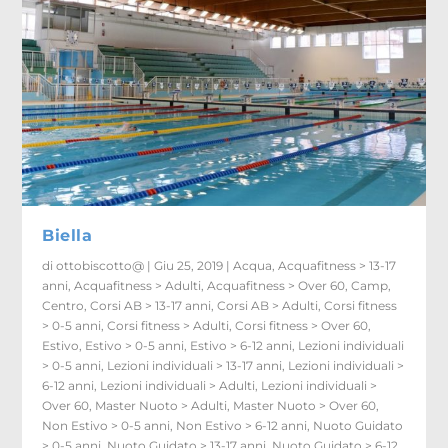
Biella
di
ottobiscotto@
|
Giu 25, 2019
|
Acqua
,
Acquafitness > 13-17
anni
,
Acquafitness > Adulti
,
Acquafitness > Over 60
,
Camp
,
Centro
,
Corsi AB > 13-17 anni
,
Corsi AB > Adulti
,
Corsi fitness
> 0-5 anni
,
Corsi fitness > Adulti
,
Corsi fitness > Over 60
,
Estivo
,
Estivo > 0-5 anni
,
Estivo > 6-12 anni
,
Lezioni individuali
> 0-5 anni
,
Lezioni individuali > 13-17 anni
,
Lezioni individuali >
6-12 anni
,
Lezioni individuali > Adulti
,
Lezioni individuali >
Over 60
,
Master Nuoto > Adulti
,
Master Nuoto > Over 60
,
Non Estivo > 0-5 anni
,
Non Estivo > 6-12 anni
,
Nuoto Guidato
> 0-5 anni
,
Nuoto Guidato > 13-17 anni
,
Nuoto Guidato > 6-12