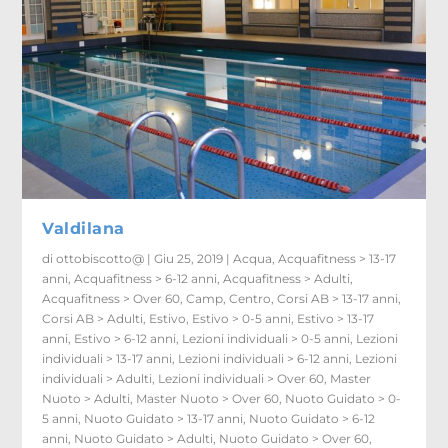
Valdilana
di
ottobiscotto@
|
Giu 25, 2019
|
Acqua
,
Acquafitness > 13-17
anni
,
Acquafitness > 6-12 anni
,
Acquafitness > Adulti
,
Acquafitness > Over 60
,
Camp
,
Centro
,
Corsi AB > 13-17 anni
,
Corsi AB > Adulti
,
Estivo
,
Estivo > 0-5 anni
,
Estivo > 13-17
anni
,
Estivo > 6-12 anni
,
Lezioni individuali > 0-5 anni
,
Lezioni
individuali > 13-17 anni
,
Lezioni individuali > 6-12 anni
,
Lezioni
individuali > Adulti
,
Lezioni individuali > Over 60
,
Master
Nuoto > Adulti
,
Master Nuoto > Over 60
,
Nuoto Guidato > 0-
5 anni
,
Nuoto Guidato > 13-17 anni
,
Nuoto Guidato > 6-12
anni
,
Nuoto Guidato > Adulti
,
Nuoto Guidato > Over 60
,