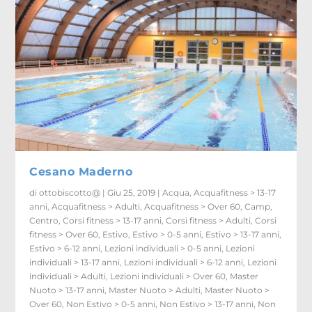
Cesano Maderno
di
ottobiscotto@
|
Giu 25, 2019
|
Acqua
,
Acquafitness > 13-17
anni
,
Acquafitness > Adulti
,
Acquafitness > Over 60
,
Camp
,
Centro
,
Corsi fitness > 13-17 anni
,
Corsi fitness > Adulti
,
Corsi
fitness > Over 60
,
Estivo
,
Estivo > 0-5 anni
,
Estivo > 13-17 anni
,
Estivo > 6-12 anni
,
Lezioni individuali > 0-5 anni
,
Lezioni
individuali > 13-17 anni
,
Lezioni individuali > 6-12 anni
,
Lezioni
individuali > Adulti
,
Lezioni individuali > Over 60
,
Master
Nuoto > 13-17 anni
,
Master Nuoto > Adulti
,
Master Nuoto >
Over 60
,
Non Estivo > 0-5 anni
,
Non Estivo > 13-17 anni
,
Non