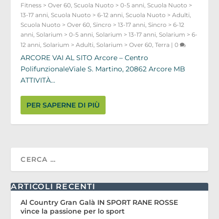
Fitness > Over 60
,
Scuola Nuoto > 0-5 anni
,
Scuola Nuoto >
13-17 anni
,
Scuola Nuoto > 6-12 anni
,
Scuola Nuoto > Adulti
,
Scuola Nuoto > Over 60
,
Sincro > 13-17 anni
,
Sincro > 6-12
anni
,
Solarium > 0-5 anni
,
Solarium > 13-17 anni
,
Solarium > 6-
12 anni
,
Solarium > Adulti
,
Solarium > Over 60
,
Terra
|
0
ARCORE VAI AL SITO Arcore – Centro
PolifunzionaleViale S. Martino, 20862 Arcore MB
ATTIVITÀ...
PER SAPERNE DI PIÙ
ARTICOLI RECENTI
Al Country Gran Galà IN SPORT RANE ROSSE
vince la passione per lo sport