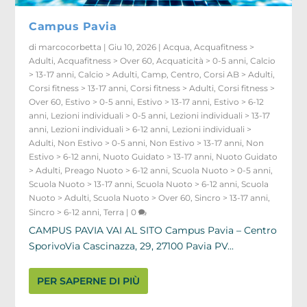
Campus Pavia
di
marcocorbetta
|
Giu 10, 2026
|
Acqua
,
Acquafitness >
Adulti
,
Acquafitness > Over 60
,
Acquaticità > 0-5 anni
,
Calcio
> 13-17 anni
,
Calcio > Adulti
,
Camp
,
Centro
,
Corsi AB > Adulti
,
Corsi fitness > 13-17 anni
,
Corsi fitness > Adulti
,
Corsi fitness >
Over 60
,
Estivo > 0-5 anni
,
Estivo > 13-17 anni
,
Estivo > 6-12
anni
,
Lezioni individuali > 0-5 anni
,
Lezioni individuali > 13-17
anni
,
Lezioni individuali > 6-12 anni
,
Lezioni individuali >
Adulti
,
Non Estivo > 0-5 anni
,
Non Estivo > 13-17 anni
,
Non
Estivo > 6-12 anni
,
Nuoto Guidato > 13-17 anni
,
Nuoto Guidato
> Adulti
,
Preago Nuoto > 6-12 anni
,
Scuola Nuoto > 0-5 anni
,
Scuola Nuoto > 13-17 anni
,
Scuola Nuoto > 6-12 anni
,
Scuola
Nuoto > Adulti
,
Scuola Nuoto > Over 60
,
Sincro > 13-17 anni
,
Sincro > 6-12 anni
,
Terra
|
0
CAMPUS PAVIA VAI AL SITO Campus Pavia – Centro
SporivoVia Cascinazza, 29, 27100 Pavia PV...
PER SAPERNE DI PIÙ