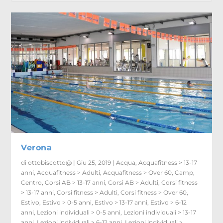
Verona
di
ottobiscotto@
|
Giu 25, 2019
|
Acqua
,
Acquafitness > 13-17
anni
,
Acquafitness > Adulti
,
Acquafitness > Over 60
,
Camp
,
Centro
,
Corsi AB > 13-17 anni
,
Corsi AB > Adulti
,
Corsi fitness
> 13-17 anni
,
Corsi fitness > Adulti
,
Corsi fitness > Over 60
,
Estivo
,
Estivo > 0-5 anni
,
Estivo > 13-17 anni
,
Estivo > 6-12
anni
,
Lezioni individuali > 0-5 anni
,
Lezioni individuali > 13-17
anni
,
Lezioni individuali > 6-12 anni
,
Lezioni individuali >