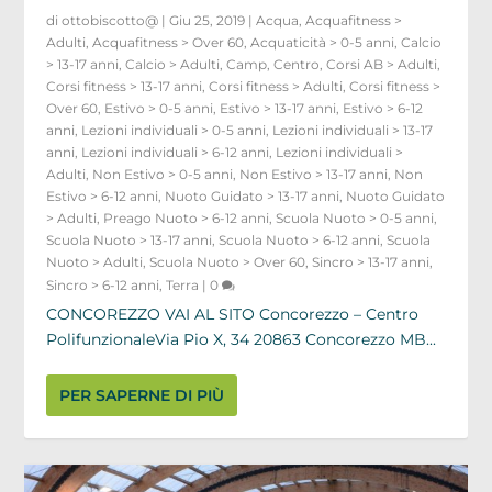
di
ottobiscotto@
|
Giu 25, 2019
|
Acqua
,
Acquafitness >
Adulti
,
Acquafitness > Over 60
,
Acquaticità > 0-5 anni
,
Calcio
> 13-17 anni
,
Calcio > Adulti
,
Camp
,
Centro
,
Corsi AB > Adulti
,
Corsi fitness > 13-17 anni
,
Corsi fitness > Adulti
,
Corsi fitness >
Over 60
,
Estivo > 0-5 anni
,
Estivo > 13-17 anni
,
Estivo > 6-12
anni
,
Lezioni individuali > 0-5 anni
,
Lezioni individuali > 13-17
anni
,
Lezioni individuali > 6-12 anni
,
Lezioni individuali >
Adulti
,
Non Estivo > 0-5 anni
,
Non Estivo > 13-17 anni
,
Non
Estivo > 6-12 anni
,
Nuoto Guidato > 13-17 anni
,
Nuoto Guidato
> Adulti
,
Preago Nuoto > 6-12 anni
,
Scuola Nuoto > 0-5 anni
,
Scuola Nuoto > 13-17 anni
,
Scuola Nuoto > 6-12 anni
,
Scuola
Nuoto > Adulti
,
Scuola Nuoto > Over 60
,
Sincro > 13-17 anni
,
Sincro > 6-12 anni
,
Terra
|
0
CONCOREZZO VAI AL SITO Concorezzo – Centro
PolifunzionaleVia Pio X, 34 20863 Concorezzo MB...
PER SAPERNE DI PIÙ