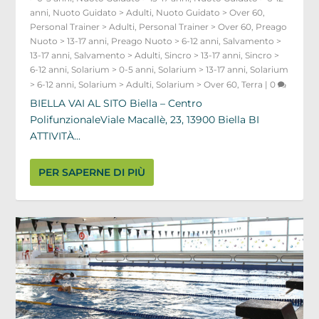
anni
,
Nuoto Guidato > Adulti
,
Nuoto Guidato > Over 60
,
Personal Trainer > Adulti
,
Personal Trainer > Over 60
,
Preago
Nuoto > 13-17 anni
,
Preago Nuoto > 6-12 anni
,
Salvamento >
13-17 anni
,
Salvamento > Adulti
,
Sincro > 13-17 anni
,
Sincro >
6-12 anni
,
Solarium > 0-5 anni
,
Solarium > 13-17 anni
,
Solarium
> 6-12 anni
,
Solarium > Adulti
,
Solarium > Over 60
,
Terra
|
0
BIELLA VAI AL SITO Biella – Centro
PolifunzionaleViale Macallè, 23, 13900 Biella BI
ATTIVITÀ...
PER SAPERNE DI PIÙ