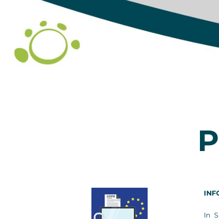
P
INF
In S