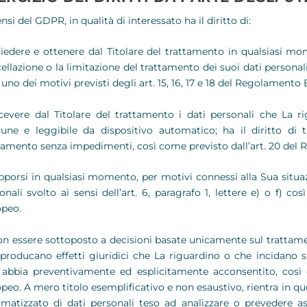
ensi del GDPR, in qualità di interessato ha il diritto di:
iedere e ottenere dal Titolare del trattamento in qualsiasi momen
ellazione o la limitazione del trattamento dei suoi dati persona
 uno dei motivi previsti degli art. 15, 16, 17 e 18 del Regolamento
cevere dal Titolare del trattamento i dati personali che La r
ne e leggibile da dispositivo automatico; ha il diritto di tr
tamento senza impedimenti, così come previsto dall’art. 20 del
porsi in qualsiasi momento, per motivi connessi alla Sua situazi
onali svolto ai sensi dell’art. 6, paragrafo 1, lettere e) o f) c
peo.
n essere sottoposto a decisioni basate unicamente sul trattame
producano effetti giuridici che La riguardino o che incidano s
abbia preventivamente ed esplicitamente acconsentito, così 
peo. A mero titolo esemplificativo e non esaustivo, rientra in q
matizzato di dati personali teso ad analizzare o prevedere as