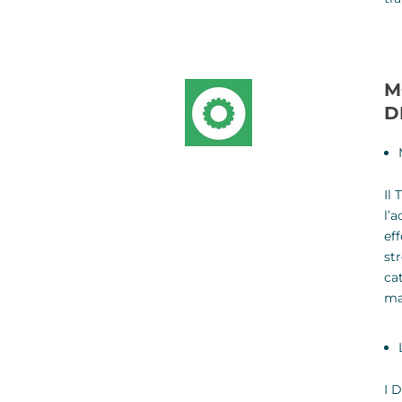
M
D
Il
l’a
ef
str
ca
ma
I D