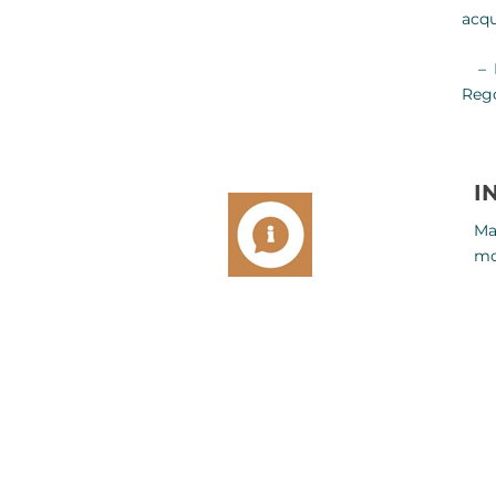
acqu
– Pr
Rego
I
Ma
mo