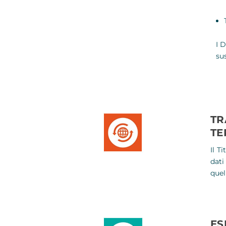
I 
sus
TR
TE
Il T
dati
quel
ES