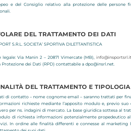
peo e del Consiglio relativo alla protezione delle persone f
onali.
TOLARE DEL TRATTAMENTO DEI DATI
PORT S.R.L. SOCIETA’ SPORTIVA DILETTANTISTICA
 legale: Via Manin 2 – 20871 Vimercate (MB),
info@insportsrl.i
a Protezione dei Dati (RPD) contattabile a dpo@insrl.net.
INALITÀ DEL TRATTAMENTO E TIPOLOGIA 
dati di contatto – nome cognome email – saranno trattati per fina
formazioni richieste mediante l’apposito modulo e, previo suo 
vero per ns. indagini di mercato. La base giuridica sottesa al tr
dulo di richiesta informazioni potenzialmente propedeutico al
rvizi. In ordine alle finalità differenti e connesse al marketing
attamento dei suoi dati.