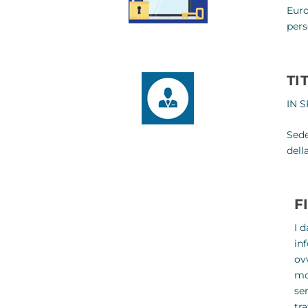
Euro
pers
TI
IN S
Sede
dell
F
I 
in
ov
mo
se
tr