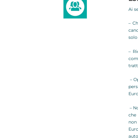
Ai s
– Ch
canc
solo
– Ri
comu
trat
– Op
pers
Euro
– No
che 
non 
Euro
auto