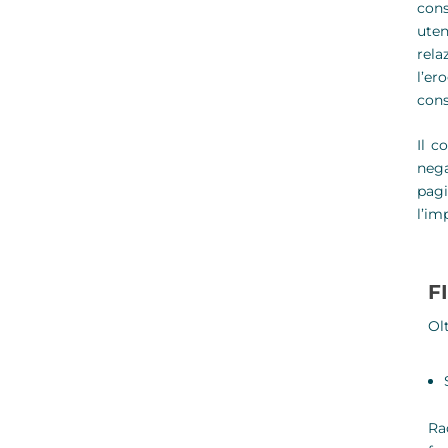
cons
uten
rela
l’er
cons
Il c
nega
pagi
l’im
F
Olt
Ra