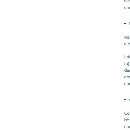
fu
co
Rac
e 
I 
Ip)
da
co
ca
Co
bo
co