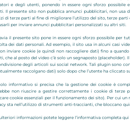
tatori e degli utenti, ponendo in essere ogni sforzo possibile e
ti. Il presente sito non pubblica annunci pubblicitari, non usa dat
izi di terze parti al fine di migliorare l’utilizzo del sito, terze pa
usarli per inviare annunci pubblicitari personalizzati su altri siti.
avia il presente sito pone in essere ogni sforzo possibile per tu
olta dei dati personali. Ad esempio, il sito usa in alcuni casi v
on inviare cookie (e quindi non raccogliere dati) fino a quando 
tti, che al posto del video c’è solo un segnaposto (placeholder). I
ondivisione degli articoli sui social network. Tali plugin sono c
tualmente raccolgano dati) solo dopo che l’utente ha cliccato su
tolo informativo si precisa che la gestione dei cookie è compl
ebbe non riuscire a gestire correttamente i cookie di terze p
care cookie essenziali per il funzionamento dei sito). Per cui un
acy sta nell’utilizzo di strumenti anti-traccianti, che bloccano qui
ulteriori informazioni potete leggere l’informativa completa qui 