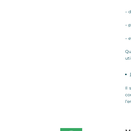
– d
– p
– 
Qu
ut
Il 
co
l’e