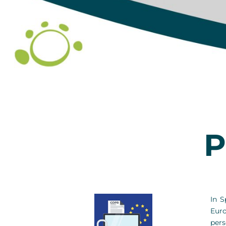
P
In S
Euro
pers