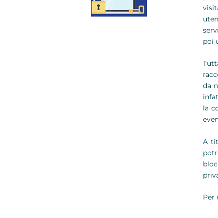
visi
uten
serv
poi 
Tutt
racc
da n
infa
la c
even
A ti
potr
bloc
priv
Per 