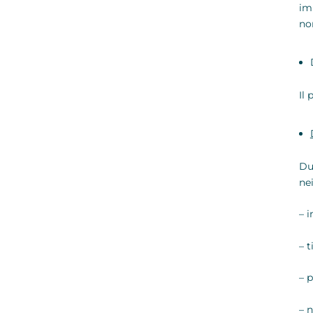
im
no
Il 
Du
nei
– i
– t
– p
– 