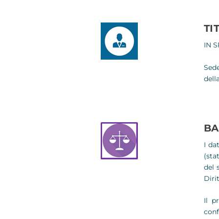
TI
IN S
Sede
dell
BA
I da
(sta
del 
Dirit
Il p
conf