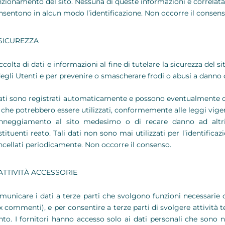
nzionamento del sito. Nessuna di queste informazioni è correlata 
nsentono in alcun modo l’identificazione. Non occorre il consens
SICUREZZA
colta di dati e informazioni al fine di tutelare la sicurezza del sit
degli Utenti e per prevenire o smascherare frodi o abusi a danno 
dati sono registrati automaticamente e possono eventualmente c
 che potrebbero essere utilizzati, conformemente alle leggi vigent
nneggiamento al sito medesimo o di recare danno ad altri
stituenti reato. Tali dati non sono mai utilizzati per l’identifica
ncellati periodicamente. Non occorre il consenso.
ATTIVITÀ ACCESSORIE
municare i dati a terze parti che svolgono funzioni necessarie o 
x commenti), e per consentire a terze parti di svolgere attività te
nto. I fornitori hanno accesso solo ai dati personali che sono n