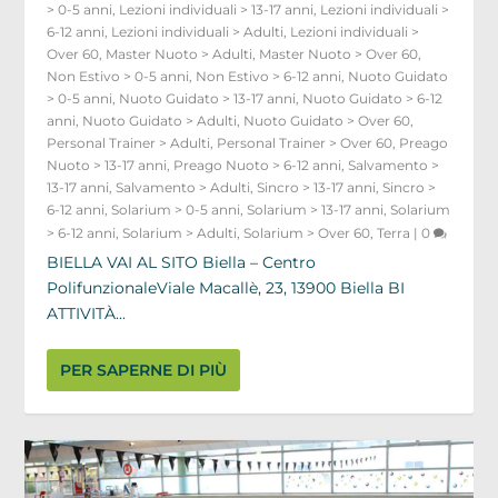
> 0-5 anni
,
Lezioni individuali > 13-17 anni
,
Lezioni individuali >
6-12 anni
,
Lezioni individuali > Adulti
,
Lezioni individuali >
Over 60
,
Master Nuoto > Adulti
,
Master Nuoto > Over 60
,
Non Estivo > 0-5 anni
,
Non Estivo > 6-12 anni
,
Nuoto Guidato
> 0-5 anni
,
Nuoto Guidato > 13-17 anni
,
Nuoto Guidato > 6-12
anni
,
Nuoto Guidato > Adulti
,
Nuoto Guidato > Over 60
,
Personal Trainer > Adulti
,
Personal Trainer > Over 60
,
Preago
Nuoto > 13-17 anni
,
Preago Nuoto > 6-12 anni
,
Salvamento >
13-17 anni
,
Salvamento > Adulti
,
Sincro > 13-17 anni
,
Sincro >
6-12 anni
,
Solarium > 0-5 anni
,
Solarium > 13-17 anni
,
Solarium
> 6-12 anni
,
Solarium > Adulti
,
Solarium > Over 60
,
Terra
|
0
BIELLA VAI AL SITO Biella – Centro
PolifunzionaleViale Macallè, 23, 13900 Biella BI
ATTIVITÀ...
PER SAPERNE DI PIÙ