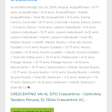
di
ottobiscotto@
|
Giu 25, 2019
|
Acqua
,
Acquafitness > 13-17
anni
,
Acquafitness > 6-12 anni
,
Acquafitness > Adulti
,
Acquafitness > Over 60
,
Acquaticità > 0-5 anni
,
Camp
,
Centro
,
Corsi AB > 13-17 anni
,
Corsi AB > Adulti
,
Estivo
,
Estivo
> 0-5 anni
,
Estivo > 6-12 anni
,
Lezioni individuali > 0-5 anni
,
Lezioni individuali > 13-17 anni
,
Lezioni individuali > 6-12 anni
,
Lezioni individuali > Adulti
,
Lezioni individuali > Over 60
,
Master Nuoto > Adulti
,
Master Nuoto > Over 60
,
Nuoto
Guidato > 0-5 anni
,
Nuoto Guidato > 13-17 anni
,
Nuoto
Guidato > 6-12 anni
,
Nuoto Guidato > Adulti
,
Nuoto Guidato
> Over 60
,
Pallanuoto > 13-17 anni
,
Pallanuoto > 6-12 anni
,
Preago Nuoto > 13-17 anni
,
Preago Nuoto > 6-12 anni
,
Salvamento > 13-17 anni
,
Salvamento > Adulti
,
Scuola Nuoto
> 13-17 anni
,
Scuola Nuoto > 6-12 anni
,
Scuola Nuoto > Adulti
,
Scuola Nuoto > Over 60
,
Solarium > 0-5 anni
,
Solarium > 13-
17 anni
,
Solarium > 6-12 anni
,
Solarium > Adulti
,
Solarium >
Over 60
|
0
CRESCENTINO VAI AL SITO Crescentino – CentroVia
Teodoro Peruzia, 10, 13044 Crescentino VC...