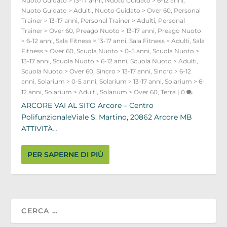
Nuoto Guidato > 13-17 anni
,
Nuoto Guidato > 6-12 anni
,
Nuoto Guidato > Adulti
,
Nuoto Guidato > Over 60
,
Personal
Trainer > 13-17 anni
,
Personal Trainer > Adulti
,
Personal
Trainer > Over 60
,
Preago Nuoto > 13-17 anni
,
Preago Nuoto
> 6-12 anni
,
Sala Fitness > 13-17 anni
,
Sala Fitness > Adulti
,
Sala
Fitness > Over 60
,
Scuola Nuoto > 0-5 anni
,
Scuola Nuoto >
13-17 anni
,
Scuola Nuoto > 6-12 anni
,
Scuola Nuoto > Adulti
,
Scuola Nuoto > Over 60
,
Sincro > 13-17 anni
,
Sincro > 6-12
anni
,
Solarium > 0-5 anni
,
Solarium > 13-17 anni
,
Solarium > 6-
12 anni
,
Solarium > Adulti
,
Solarium > Over 60
,
Terra
|
0
ARCORE VAI AL SITO Arcore – Centro
PolifunzionaleViale S. Martino, 20862 Arcore MB
ATTIVITÀ...
PER SAPERNE DI PIÙ