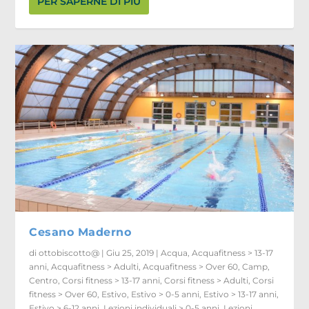
PER SAPERNE DI PIÙ
Cesano Maderno
di
ottobiscotto@
|
Giu 25, 2019
|
Acqua
,
Acquafitness > 13-17
anni
,
Acquafitness > Adulti
,
Acquafitness > Over 60
,
Camp
,
Centro
,
Corsi fitness > 13-17 anni
,
Corsi fitness > Adulti
,
Corsi
fitness > Over 60
,
Estivo
,
Estivo > 0-5 anni
,
Estivo > 13-17 anni
,
Estivo > 6-12 anni
,
Lezioni individuali > 0-5 anni
,
Lezioni