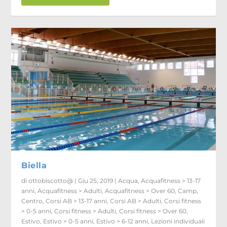
Biella
di
ottobiscotto@
|
Giu 25, 2019
|
Acqua
,
Acquafitness > 13-17
anni
,
Acquafitness > Adulti
,
Acquafitness > Over 60
,
Camp
,
Centro
,
Corsi AB > 13-17 anni
,
Corsi AB > Adulti
,
Corsi fitness
> 0-5 anni
,
Corsi fitness > Adulti
,
Corsi fitness > Over 60
,
Estivo
,
Estivo > 0-5 anni
,
Estivo > 6-12 anni
,
Lezioni individuali