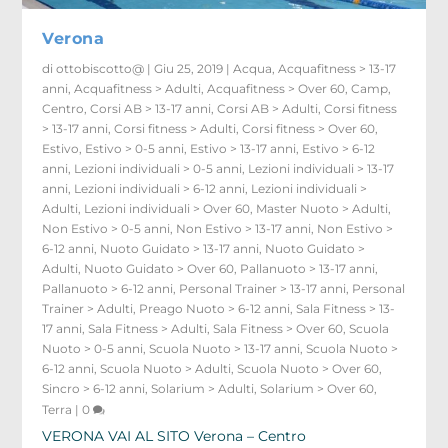
Verona
di
ottobiscotto@
|
Giu 25, 2019
|
Acqua
,
Acquafitness > 13-17
anni
,
Acquafitness > Adulti
,
Acquafitness > Over 60
,
Camp
,
Centro
,
Corsi AB > 13-17 anni
,
Corsi AB > Adulti
,
Corsi fitness
> 13-17 anni
,
Corsi fitness > Adulti
,
Corsi fitness > Over 60
,
Estivo
,
Estivo > 0-5 anni
,
Estivo > 13-17 anni
,
Estivo > 6-12
anni
,
Lezioni individuali > 0-5 anni
,
Lezioni individuali > 13-17
anni
,
Lezioni individuali > 6-12 anni
,
Lezioni individuali >
Adulti
,
Lezioni individuali > Over 60
,
Master Nuoto > Adulti
,
Non Estivo > 0-5 anni
,
Non Estivo > 13-17 anni
,
Non Estivo >
6-12 anni
,
Nuoto Guidato > 13-17 anni
,
Nuoto Guidato >
Adulti
,
Nuoto Guidato > Over 60
,
Pallanuoto > 13-17 anni
,
Pallanuoto > 6-12 anni
,
Personal Trainer > 13-17 anni
,
Personal
Trainer > Adulti
,
Preago Nuoto > 6-12 anni
,
Sala Fitness > 13-
17 anni
,
Sala Fitness > Adulti
,
Sala Fitness > Over 60
,
Scuola
Nuoto > 0-5 anni
,
Scuola Nuoto > 13-17 anni
,
Scuola Nuoto >
6-12 anni
,
Scuola Nuoto > Adulti
,
Scuola Nuoto > Over 60
,
Sincro > 6-12 anni
,
Solarium > Adulti
,
Solarium > Over 60
,
Terra
|
0
VERONA VAI AL SITO Verona – Centro