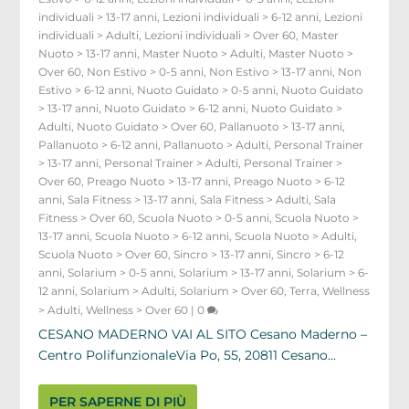
individuali > 13-17 anni
,
Lezioni individuali > 6-12 anni
,
Lezioni
individuali > Adulti
,
Lezioni individuali > Over 60
,
Master
Nuoto > 13-17 anni
,
Master Nuoto > Adulti
,
Master Nuoto >
Over 60
,
Non Estivo > 0-5 anni
,
Non Estivo > 13-17 anni
,
Non
Estivo > 6-12 anni
,
Nuoto Guidato > 0-5 anni
,
Nuoto Guidato
> 13-17 anni
,
Nuoto Guidato > 6-12 anni
,
Nuoto Guidato >
Adulti
,
Nuoto Guidato > Over 60
,
Pallanuoto > 13-17 anni
,
Pallanuoto > 6-12 anni
,
Pallanuoto > Adulti
,
Personal Trainer
> 13-17 anni
,
Personal Trainer > Adulti
,
Personal Trainer >
Over 60
,
Preago Nuoto > 13-17 anni
,
Preago Nuoto > 6-12
anni
,
Sala Fitness > 13-17 anni
,
Sala Fitness > Adulti
,
Sala
Fitness > Over 60
,
Scuola Nuoto > 0-5 anni
,
Scuola Nuoto >
13-17 anni
,
Scuola Nuoto > 6-12 anni
,
Scuola Nuoto > Adulti
,
Scuola Nuoto > Over 60
,
Sincro > 13-17 anni
,
Sincro > 6-12
anni
,
Solarium > 0-5 anni
,
Solarium > 13-17 anni
,
Solarium > 6-
12 anni
,
Solarium > Adulti
,
Solarium > Over 60
,
Terra
,
Wellness
> Adulti
,
Wellness > Over 60
|
0
CESANO MADERNO VAI AL SITO Cesano Maderno –
Centro PolifunzionaleVia Po, 55, 20811 Cesano...
PER SAPERNE DI PIÙ