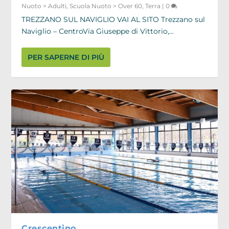
Nuoto > Adulti
,
Scuola Nuoto > Over 60
,
Terra
|
0
TREZZANO SUL NAVIGLIO VAI AL SITO Trezzano sul
Naviglio – CentroVia Giuseppe di Vittorio,...
PER SAPERNE DI PIÙ
Crescentino