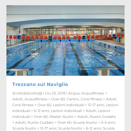
Trezzano sul Naviglio
di
ottobiscotto@
|
Giu 25, 2019
|
Acqua
,
Acquafitness >
Adulti
,
Acquafitness > Over 60
,
Centro
,
Corsi fitness > Adulti
,
Corsi fitness > Over 60
,
Lezioni individuali > 13-17 anni
,
Lezioni
individuali > 6-12 anni
,
Lezioni individuali > Adulti
,
Lezioni
individuali > Over 60
,
Master Nuoto > Adulti
,
Nuoto Guidato
> Adulti
,
Nuoto Guidato > Over 60
,
Scuola Nuoto > 0-5 anni
,
Scuola Nuoto > 13-17 anni
,
Scuola Nuoto > 6-12 anni
,
Scuola