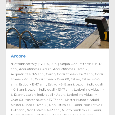
Arcore
di
ottobiscotto@
|
Giu 25, 2019
|
Acqua
,
Acquafitness > 13-17
anni
,
Acquafitness > Adulti
,
Acquafitness > Over 60
,
Acquaticità > 0-5 anni
,
Camp
,
Corsi fitness > 13-17 anni
,
Corsi
fitness > Adulti
,
Corsi fitness > Over 60
,
Estivo
,
Estivo > 0-5
anni
,
Estivo > 13-17 anni
,
Estivo > 6-12 anni
,
Lezioni individuali
> 0-5 anni
,
Lezioni individuali > 13-17 anni
,
Lezioni individuali >
6-12 anni
,
Lezioni individuali > Adulti
,
Lezioni individuali >
Over 60
,
Master Nuoto > 13-17 anni
,
Master Nuoto > Adulti
,
Master Nuoto > Over 60
,
Non Estivo > 0-5 anni
,
Non Estivo >
13-17 anni
,
Non Estivo > 6-12 anni
,
Nuoto Guidato > 0-5 anni
,