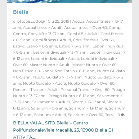
Biella
di
ottobiscotto@
|
Giu 25, 2019
|
Acqua
,
Acquafitness > 13-17
anni
,
Acquafitness > Adulti
,
Acquafitness > Over 60
,
Camp
,
Centro
,
Corsi AB > 13-17 anni
,
Corsi AB > Adulti
,
Corsi fitness
> 0-5 anni
,
Corsi fitness > Adulti
,
Corsi fitness > Over 60
,
Estivo
,
Estivo > 0-5 anni
,
Estivo > 6-12 anni
,
Lezioni individuali
> 0-5 anni
,
Lezioni individuali > 13-17 anni
,
Lezioni individuali >
6-12 anni
,
Lezioni individuali > Adulti
,
Lezioni individuali >
Over 60
,
Master Nuoto > Adulti
,
Master Nuoto > Over 60
,
Non Estivo > 0-5 anni
,
Non Estivo > 6-12 anni
,
Nuoto Guidato
> 0-5 anni
,
Nuoto Guidato > 13-17 anni
,
Nuoto Guidato > 6-12
anni
,
Nuoto Guidato > Adulti
,
Nuoto Guidato > Over 60
,
Personal Trainer > Adulti
,
Personal Trainer > Over 60
,
Preago
Nuoto > 13-17 anni
,
Preago Nuoto > 6-12 anni
,
Salvamento >
13-17 anni
,
Salvamento > Adulti
,
Sincro > 13-17 anni
,
Sincro >
6-12 anni
,
Solarium > 0-5 anni
,
Solarium > 13-17 anni
,
Solarium
> 6-12 anni
,
Solarium > Adulti
,
Solarium > Over 60
,
Terra
|
0
BIELLA VAI AL SITO Biella – Centro
PolifunzionaleViale Macallè, 23, 13900 Biella BI
ATTIVITÀ...