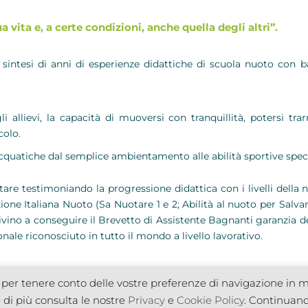
a vita e, a certe condizioni, anche quella degli altri”.
 sintesi di anni di esperienze didattiche di scuola nuoto con bam
li allievi, la capacità di muoversi con tranquillità, potersi tr
colo.
quatiche dal semplice ambientamento alle abilità sportive speci
re testimoniando la progressione didattica con i livelli della no
zione Italiana Nuoto (Sa Nuotare 1 e 2; Abilità al nuoto per Salva
vino a conseguire il Brevetto di Assistente Bagnanti garanzia del
nale riconosciuto in tutto il mondo a livello lavorativo.
e per tenere conto delle vostre preferenze di navigazione in mo
e di più consulta le nostre
Privacy
e
Cookie Policy
. Continuando