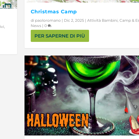
Christmas Camp
di
paoloromano
|
Dic 2, 2025
|
Attività Bambini
,
Camp & Es
News
|
0
ivi
,
PER SAPERNE DI PIÙ