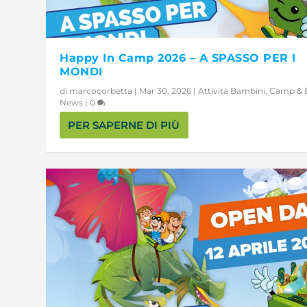
Happy In Camp 2026 – A SPASSO PER I
MONDI
di
marcocorbetta
|
Mar 30, 2026
|
Attività Bambini
,
Camp & E
News
|
0
PER SAPERNE DI PIÙ