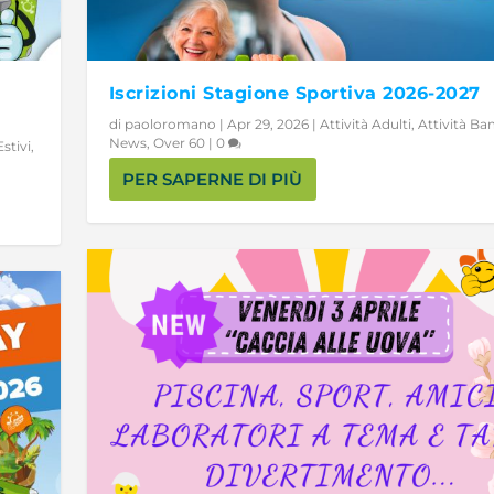
Iscrizioni Stagione Sportiva 2026-2027
di
paoloromano
|
Apr 29, 2026
|
Attività Adulti
,
Attività Ba
News
,
Over 60
|
0
stivi
,
PER SAPERNE DI PIÙ