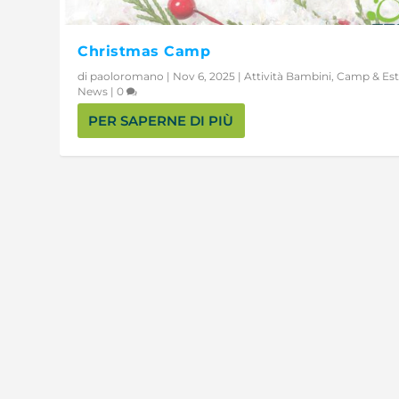
Christmas Camp
di
paoloromano
|
Nov 6, 2025
|
Attività Bambini
,
Camp & Est
News
|
0
PER SAPERNE DI PIÙ