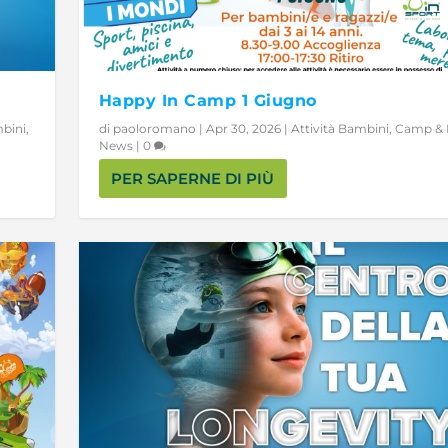
Happy In Camp 1 Giugno
mbini
,
di
paoloromano
|
Apr 30, 2026
|
Attività Bambini
,
Camp & E
News
|
0
PER SAPERNE DI PIÙ