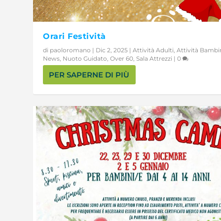
Orari Festività
di
paoloromano
|
Dic 2, 2025
|
Attività Adulti
,
Attività Bambi
News
,
Nuoto Guidato
,
Over 60
,
Sala Attrezzi
|
0
PER SAPERNE DI PIÙ