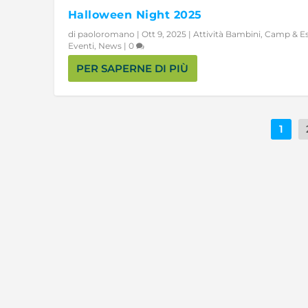
Halloween Night 2025
di
paoloromano
|
Ott 9, 2025
|
Attività Bambini
,
Camp & Es
Eventi
,
News
|
0
PER SAPERNE DI PIÙ
1