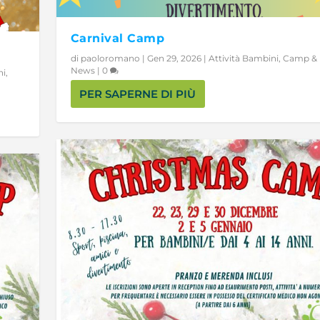
Carnival Camp
di
paoloromano
|
Gen 29, 2026
|
Attività Bambini
,
Camp & E
News
|
0
ni
,
PER SAPERNE DI PIÙ