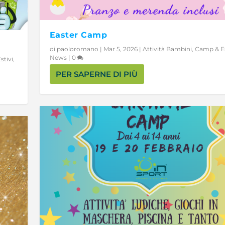
Easter Camp
di
paoloromano
|
Mar 5, 2026
|
Attività Bambini
,
Camp & Es
News
|
0
stivi
,
PER SAPERNE DI PIÙ