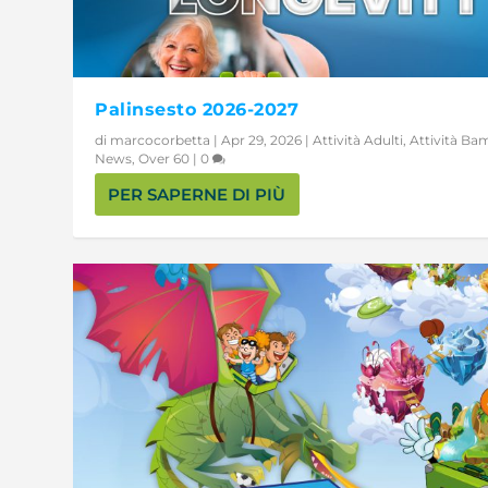
Palinsesto 2026-2027
di
marcocorbetta
|
Apr 29, 2026
|
Attività Adulti
,
Attività Ba
News
,
Over 60
|
0
PER SAPERNE DI PIÙ