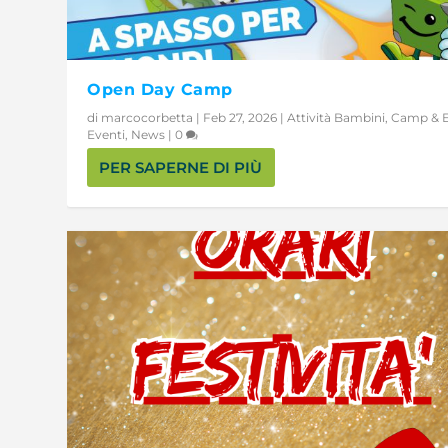
Open Day Camp
di
marcocorbetta
|
Feb 27, 2026
|
Attività Bambini
,
Camp & E
Eventi
,
News
|
0
PER SAPERNE DI PIÙ