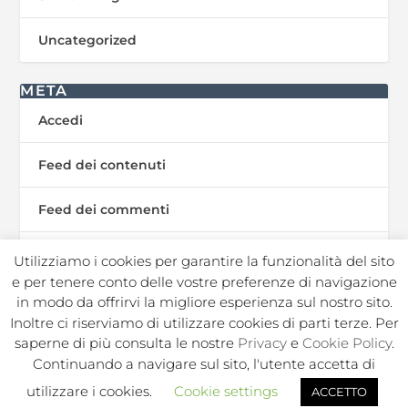
Uncategorized
META
Accedi
Feed dei contenuti
Feed dei commenti
WordPress.org
Utilizziamo i cookies per garantire la funzionalità del sito
e per tenere conto delle vostre preferenze di navigazione
in modo da offrirvi la migliore esperienza sul nostro sito.
Inoltre ci riserviamo di utilizzare cookies di parti terze. Per
In Sport s.r.l. Societa Sportiva Dilettantistica | C.F./P.I.
saperne di più consulta le nostre
Privacy
e
Cookie Policy
.
02050250964 |
|
|
Privacy Policy
Privacy Contatti
Cookie
Continuando a navigare sul sito, l'utente accetta di
|
|
|
|
Policy
Note legali
Regolamento
Politica ambientale
utilizzare i cookies.
Cookie settings
ACCETTO