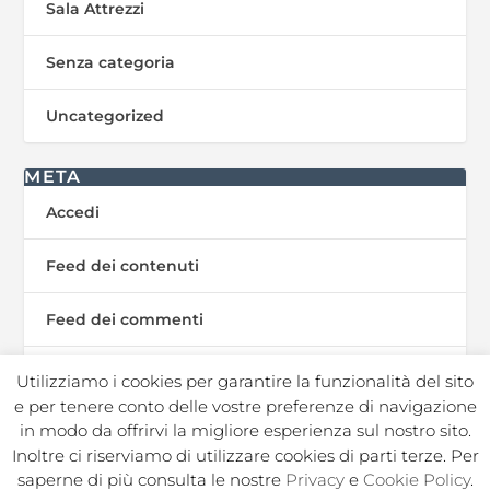
Sala Attrezzi
Senza categoria
Uncategorized
META
Accedi
Feed dei contenuti
Feed dei commenti
WordPress.org
Utilizziamo i cookies per garantire la funzionalità del sito
e per tenere conto delle vostre preferenze di navigazione
in modo da offrirvi la migliore esperienza sul nostro sito.
Inoltre ci riserviamo di utilizzare cookies di parti terze. Per
In Sport s.r.l. Societa Sportiva Dilettantistica | C.F./P.I.
saperne di più consulta le nostre
Privacy
e
Cookie Policy
.