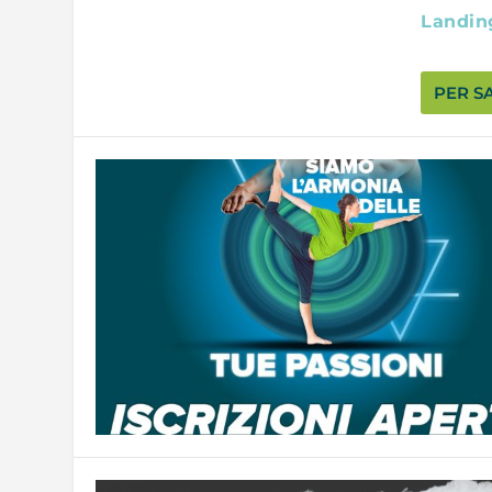
Landin
PER S