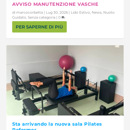
AVVISO MANUTENZIONE VASCHE
di
marcocorbetta
|
Lug 30, 2026
|
Lido Estivo
,
News
,
Nuoto
Guidato
,
Senza categoria
|
0
PER SAPERNE DI PIÙ
Sta arrivando la nuova sala Pilates
Reformer