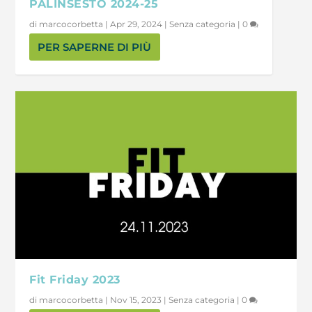
PALINSESTO 2024-25
di
marcocorbetta
|
Apr 29, 2024
|
Senza categoria
|
0
PER SAPERNE DI PIÙ
Fit Friday 2023
di
marcocorbetta
|
Nov 15, 2023
|
Senza categoria
|
0