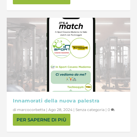
Innamorati della nuova palestra
di
marcocorbetta
|
Ago 28, 2024
|
Senza categoria
|
0
PER SAPERNE DI PIÙ