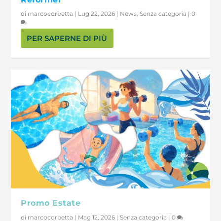
di
marcocorbetta
|
Lug 22, 2026
|
News
,
Senza categoria
|
0
PER SAPERNE DI PIÙ
Promo Estate
di
marcocorbetta
|
Mag 12, 2026
|
Senza categoria
|
0