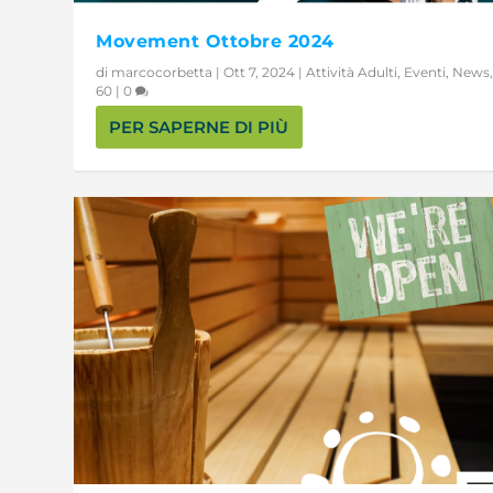
Movement Ottobre 2024
di
marcocorbetta
|
Ott 7, 2024
|
Attività Adulti
,
Eventi
,
News
60
|
0
PER SAPERNE DI PIÙ