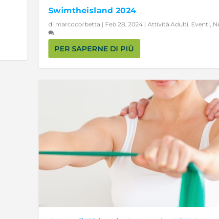
Swimtheisland 2024
di
marcocorbetta
|
Feb 28, 2024
|
Attività Adulti
,
Eventi
,
N
PER SAPERNE DI PIÙ