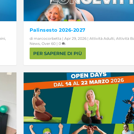
Palinsesto 2026-2027
ini
,
di
marcocorbetta
|
Apr 29, 2026
|
Attività Adulti
,
Attività 
News
,
Over 60
|
0
PER SAPERNE DI PIÙ