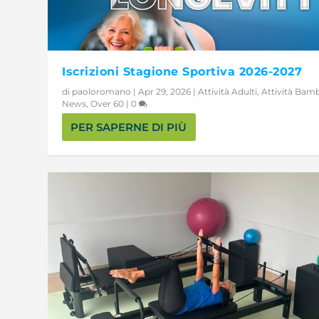
Iscrizioni Stagione Sportiva 2026-2027
di
paoloromano
|
Apr 29, 2026
|
Attività Adulti
,
Attività Bamb
News
,
Over 60
|
0
PER SAPERNE DI PIÙ