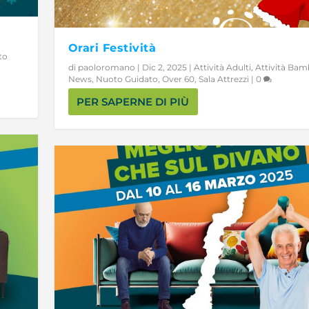
Orari Festività
to
di
paoloromano
|
Dic 2, 2025
|
Attività Adulti
,
Attività Bam
News
,
Nuoto Guidato
,
Over 60
,
Sala Attrezzi
|
0
PER SAPERNE DI PIÙ