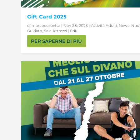
Gift Card 2025
di
marcocorbetta
|
Nov 28, 2025
|
Attività Adulti
,
News
,
Nuo
Guidato
,
Sala Attrezzi
|
0
PER SAPERNE DI PIÙ