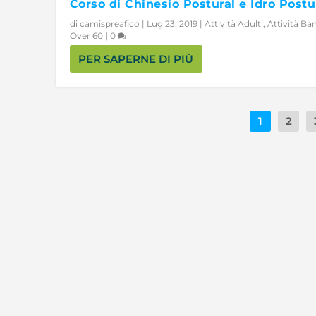
Corso di Chinesio Postural e Idro Postu
di
camispreafico
|
Lug 23, 2019
|
Attività Adulti
,
Attività Ba
Over 60
|
0
PER SAPERNE DI PIÙ
1
2