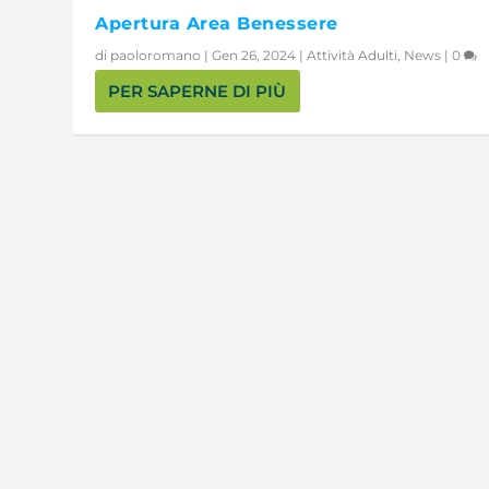
Apertura Area Benessere
di
paoloromano
|
Gen 26, 2024
|
Attività Adulti
,
News
|
0
PER SAPERNE DI PIÙ