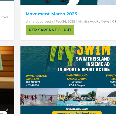
Movement Marzo 2025
,
Over
di
marcocorbetta
|
Feb 26, 2025
|
Attività Adulti
,
News
|
0
PER SAPERNE DI PIÙ