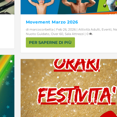
Movement Marzo 2026
di
marcocorbetta
|
Feb 26, 2026
|
Attività Adulti
,
Eventi
,
N
Nuoto Guidato
,
Over 60
,
Sala Attrezzi
|
0
PER SAPERNE DI PIÙ