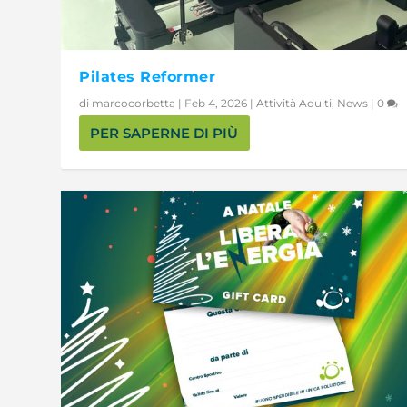
Pilates Reformer
di
marcocorbetta
|
Feb 4, 2026
|
Attività Adulti
,
News
|
0
PER SAPERNE DI PIÙ