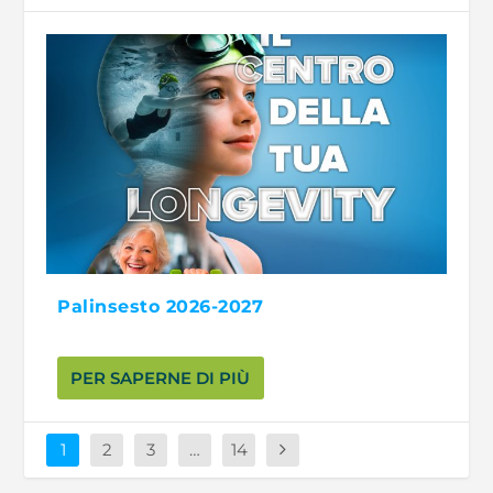
Palinsesto 2026-2027
PER SAPERNE DI PIÙ
1
2
3
…
14