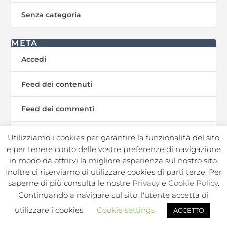
Senza categoria
META
Accedi
Feed dei contenuti
Feed dei commenti
WordPress.org
Utilizziamo i cookies per garantire la funzionalità del sito
e per tenere conto delle vostre preferenze di navigazione
in modo da offrirvi la migliore esperienza sul nostro sito.
Inoltre ci riserviamo di utilizzare cookies di parti terze. Per
In Sport s.r.l. Societa Sportiva Dilettantistica | C.F./P.I.
saperne di più consulta le nostre
Privacy
e
Cookie Policy
.
02050250964 |
|
|
Privacy Policy
Privacy Contatti
Cookie
Continuando a navigare sul sito, l'utente accetta di
|
|
|
|
Policy
Note legali
Regolamento
Politica ambientale
utilizzare i cookies.
Cookie settings
ACCETTO