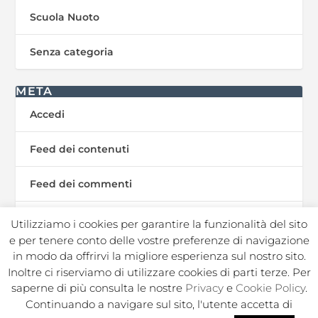
Scuola Nuoto
Senza categoria
META
Accedi
Feed dei contenuti
Feed dei commenti
WordPress.org
Utilizziamo i cookies per garantire la funzionalità del sito
e per tenere conto delle vostre preferenze di navigazione
in modo da offrirvi la migliore esperienza sul nostro sito.
Inoltre ci riserviamo di utilizzare cookies di parti terze. Per
In Sport s.r.l. Societa Sportiva Dilettantistica | C.F./P.I.
saperne di più consulta le nostre
Privacy
e
Cookie Policy
.
02050250964 |
|
|
Privacy Policy
Privacy Contatti
Cookie
Continuando a navigare sul sito, l'utente accetta di
|
|
|
|
Policy
Note legali
Regolamento
Politica ambientale