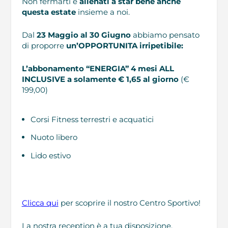
Non fermarti e
allenati a star bene anche
questa estate
insieme a noi.
Dal
23 Maggio al 30 Giugno
abbiamo pensato
di proporre
un’OPPORTUNITA irripetibile:
L’abbonamento “ENERGIA” 4 mesi ALL
INCLUSIVE a solamente € 1,65 al giorno
(€
199,00)
Corsi Fitness terrestri e acquatici
Nuoto libero
Lido estivo
Clicca qui
per scoprire il nostro Centro Sportivo!
La nostra reception è a tua disposizione.