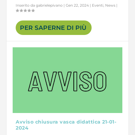
Inserito da
gabrielepivano
|
Gen 22, 2024
|
Eventi
,
News
|
PER SAPERNE DI PIÙ
Avviso chiusura vasca didattica 21-01-
2024