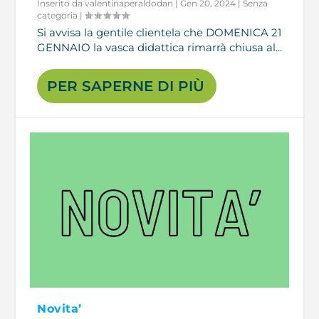
Inserito da
valentinaperaldodan
|
Gen 20, 2024
|
Senza
categoria
|
Si avvisa la gentile clientela che DOMENICA 21
GENNAIO la vasca didattica rimarrà chiusa al...
PER SAPERNE DI PIÙ
Novita’