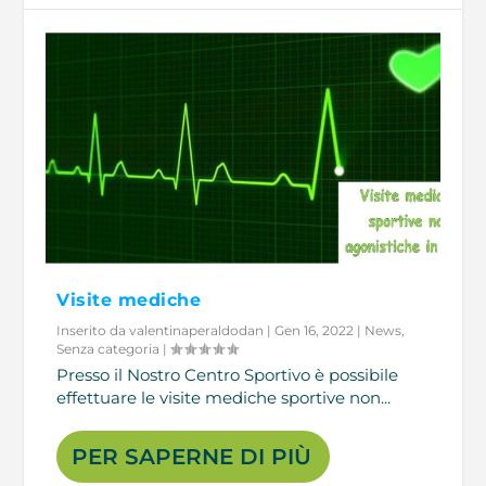
Visite mediche
Inserito da
valentinaperaldodan
|
Gen 16, 2022
|
News
,
Senza categoria
|
Presso il Nostro Centro Sportivo è possibile
effettuare le visite mediche sportive non...
PER SAPERNE DI PIÙ