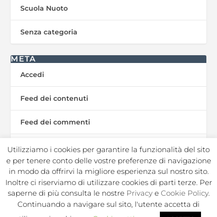
Scuola Nuoto
Senza categoria
META
Accedi
Feed dei contenuti
Feed dei commenti
WordPress.org
Utilizziamo i cookies per garantire la funzionalità del sito
e per tenere conto delle vostre preferenze di navigazione
in modo da offrirvi la migliore esperienza sul nostro sito.
Inoltre ci riserviamo di utilizzare cookies di parti terze. Per
In Sport s.r.l. Societa Sportiva Dilettantistica | C.F./P.I.
saperne di più consulta le nostre
Privacy
e
Cookie Policy
.
02050250964 |
|
|
Privacy Policy
Privacy Contatti
Cookie
Continuando a navigare sul sito, l'utente accetta di
|
|
|
|
Policy
Note legali
Regolamento
Politica ambientale