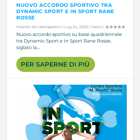
NUOVO ACCORDO SPORTIVO TRA
DYNAMIC SPORT E IN SPORT RANE
ROSSE
Inserito da
valeriapistori
|
Lug 24, 2020
|
News
|
Nuovo accordo sportivo su base quadriennale
tra Dynamic Sport e In Sport Rane Rosse,
siglato la...
PER SAPERNE DI PIÙ