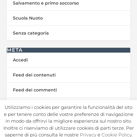
Salvamento e primo soccorso
Scuola Nuoto
Senza categoria
META
Accedi
Feed dei contenuti
Feed dei commenti
WordPress.org
Utilizziamo i cookies per garantire la funzionalità del sito
e per tenere conto delle vostre preferenze di navigazione
in modo da offrirvi la migliore esperienza sul nostro sito.
Inoltre ci riserviamo di utilizzare cookies di parti terze. Per
In Sport s.r.l. Societa Sportiva Dilettantistica | C.F./P.I.
saperne di più consulta le nostre
Privacy
e
Cookie Policy
.