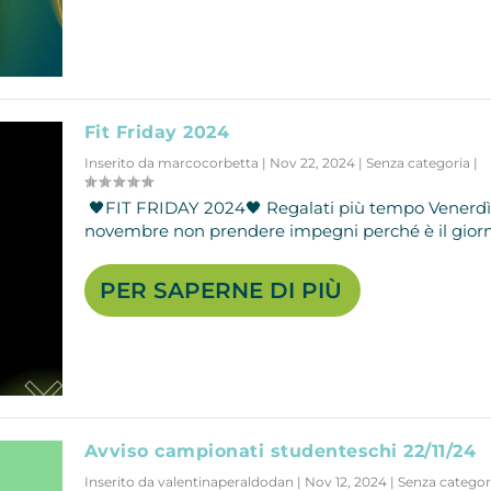
Fit Friday 2024
Inserito da
marcocorbetta
|
Nov 22, 2024
|
Senza categoria
|
🖤FIT FRIDAY 2024🖤 Regalati più tempo Venerdì
novembre non prendere impegni perché è il giorno
PER SAPERNE DI PIÙ
Avviso campionati studenteschi 22/11/24
Inserito da
valentinaperaldodan
|
Nov 12, 2024
|
Senza categor