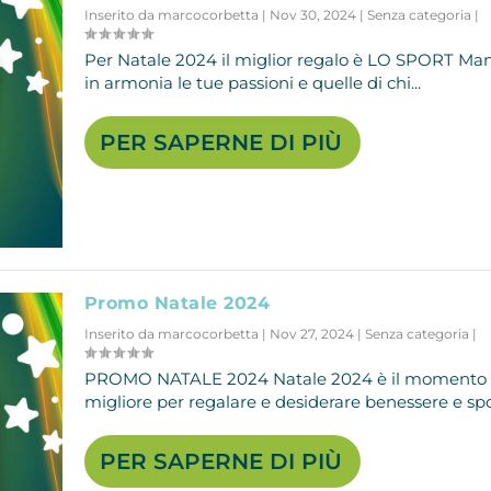
Inserito da
marcocorbetta
|
Nov 30, 2024
|
Senza categoria
|
Per Natale 2024 il miglior regalo è LO SPORT Man
in armonia le tue passioni e quelle di chi...
PER SAPERNE DI PIÙ
Promo Natale 2024
Inserito da
marcocorbetta
|
Nov 27, 2024
|
Senza categoria
|
PROMO NATALE 2024 Natale 2024 è il momento
migliore per regalare e desiderare benessere e sport
PER SAPERNE DI PIÙ