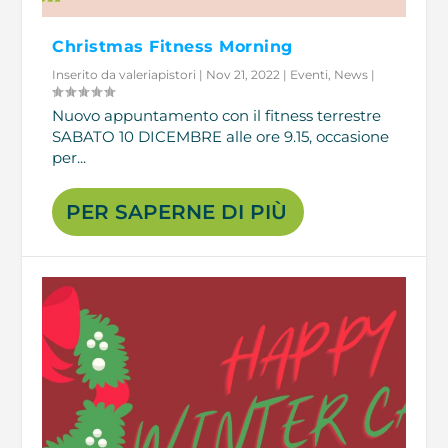
Christmas Fitness Morning
Inserito da
valeriapistori
|
Nov 21, 2022
|
Eventi
,
News
|
Nuovo appuntamento con il fitness terrestre
SABATO 10 DICEMBRE alle ore 9.15, occasione
per...
PER SAPERNE DI PIÙ