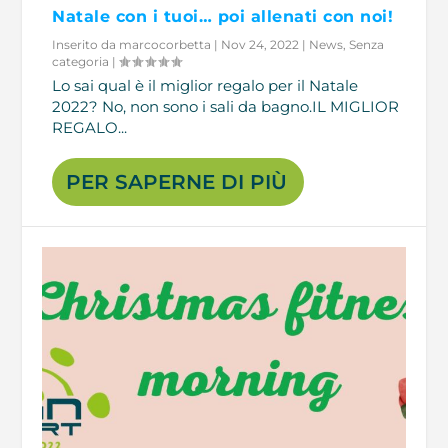
Natale con i tuoi… poi allenati con noi!
Inserito da
marcocorbetta
|
Nov 24, 2022
|
News
,
Senza
categoria
|
Lo sai qual è il miglior regalo per il Natale
2022? No, non sono i sali da bagno.IL MIGLIOR
REGALO...
PER SAPERNE DI PIÙ