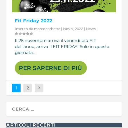
Fit Friday 2022
Inserito da
marcocorbetta
|
Nov 9, 2022
|
News
|
Il 25 novembre arriva il venerdì più FIT
dell’anno, arriva il FIT FRIDAY! Solo in questa
giornata...
PER SAPERNE DI PIÙ
1
2
ARTICOLI RECENTI