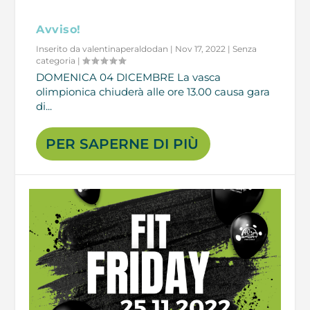
Avviso!
Inserito da
valentinaperaldodan
|
Nov 17, 2022
|
Senza
categoria
|
DOMENICA 04 DICEMBRE La vasca
olimpionica chiuderà alle ore 13.00 causa gara
di...
PER SAPERNE DI PIÙ