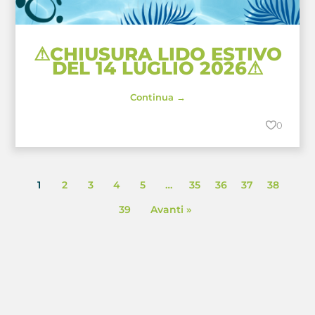
⚠CHIUSURA LIDO ESTIVO
DEL 14 LUGLIO 2026⚠
Continua →
0
1
2
3
4
5
…
35
36
37
38
39
Avanti »