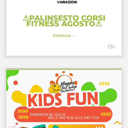
⚠PALINSESTO CORSI
FITNESS AGOSTO⚠
Continua →
0