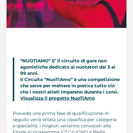
“NUOTIAMO” E’ il circuito di gare non
agonistiche dedicato ai nuotatori dai 5 ai
99 anni.
Il Circuito “NuoTiAmo” è una competizione
che serve per mettere in pratica tutto ciò
che i nostri atleti imparano durante i corsi.
Visualizza il progetto NuoTiAmo
Prevede una prima fase di qualificazione, in
seguito verrà stilata una classifica per categoria
e specialità, i migliori verranno convocati alla
Finale in programma il 7 GIUGNO a Biella.