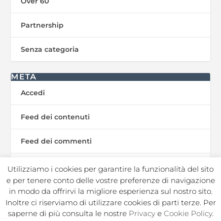
Over 60
Partnership
Senza categoria
META
Accedi
Feed dei contenuti
Feed dei commenti
WordPress.org
Utilizziamo i cookies per garantire la funzionalità del sito
e per tenere conto delle vostre preferenze di navigazione
in modo da offrirvi la migliore esperienza sul nostro sito.
Inoltre ci riserviamo di utilizzare cookies di parti terze. Per
In Sport s.r.l. Societa Sportiva Dilettantistica | C.F./P.I.
saperne di più consulta le nostre
Privacy
e
Cookie Policy
.
02050250964 |
|
|
Privacy Policy
Privacy Contatti
Cookie