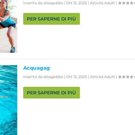
Inserito da
elisagobbo
|
Ott 13, 2025
|
Attività Adulti
|
PER SAPERNE DI PIÙ
Acquagag
Inserito da
elisagobbo
|
Ott 13, 2025
|
Attività Adulti
|
PER SAPERNE DI PIÙ