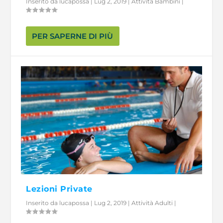
Inserito da
lucapossa
|
Lug 2, 2019
|
Attività Bambini
|
PER SAPERNE DI PIÙ
Lezioni Private
Inserito da
lucapossa
|
Lug 2, 2019
|
Attività Adulti
|