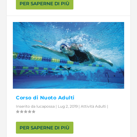
PER SAPERNE DI PIÙ
Corso di Nuoto Adulti
Inserito da
lucapossa
|
Lug 2, 2019
|
Attività Adulti
|
PER SAPERNE DI PIÙ