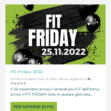
Fit Friday 2022
di
marcocorbetta
|
Nov 9, 2022
|
Senza categoria
|
0
|
Il 25 novembre arriva il venerdì più FIT dell’anno,
arriva il FIT FRIDAY! Solo in questa giornata...
PER SAPERNE DI PIÙ