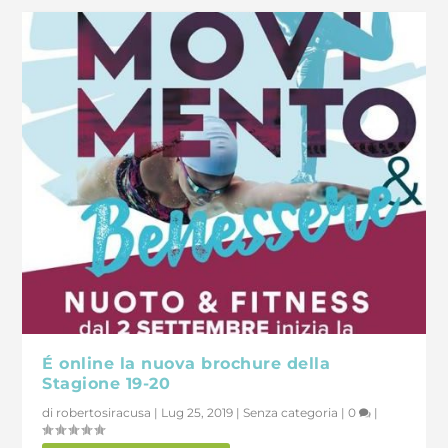
É online la nuova brochure della
Stagione 19-20
di
robertosiracusa
|
Lug 25, 2019
|
Senza categoria
|
0
|