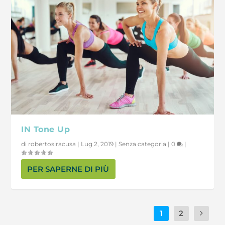
IN Tone Up
di
robertosiracusa
|
Lug 2, 2019
|
Senza categoria
|
0
|
PER SAPERNE DI PIÙ
1
2