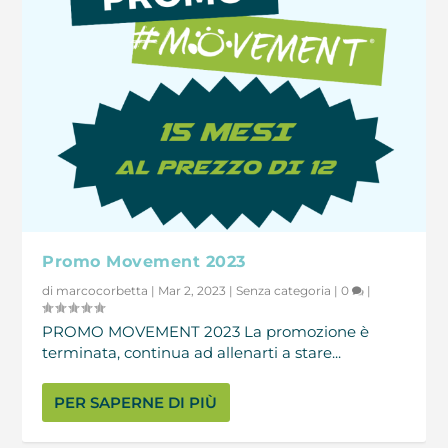
Promo Movement 2023
di
marcocorbetta
|
Mar 2, 2023
|
Senza categoria
|
0
|
PROMO MOVEMENT 2023 La promozione è
terminata, continua ad allenarti a stare...
PER SAPERNE DI PIÙ