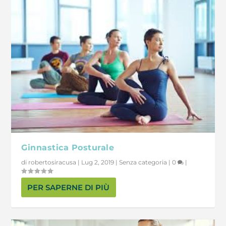
Ginnastica Posturale
di
robertosiracusa
|
Lug 2, 2019
|
Senza categoria
|
0
|
PER SAPERNE DI PIÙ