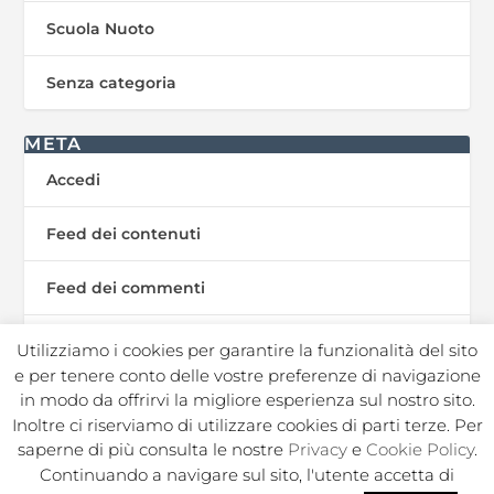
Scuola Nuoto
Senza categoria
META
Accedi
Feed dei contenuti
Feed dei commenti
WordPress.org
Utilizziamo i cookies per garantire la funzionalità del sito
e per tenere conto delle vostre preferenze di navigazione
in modo da offrirvi la migliore esperienza sul nostro sito.
Inoltre ci riserviamo di utilizzare cookies di parti terze. Per
In Sport s.r.l. Societa Sportiva Dilettantistica | C.F./P.I.
saperne di più consulta le nostre
Privacy
e
Cookie Policy
.
02050250964 |
|
|
Privacy Policy
Privacy Contatti
Cookie
Continuando a navigare sul sito, l'utente accetta di
|
|
|
|
Policy
Note legali
Regolamento
Politica ambientale