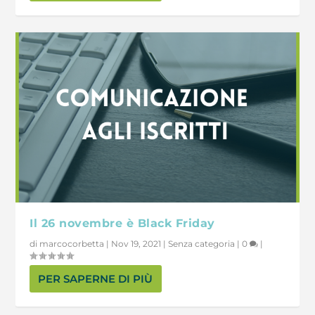
Il 26 novembre è Black Friday
di
marcocorbetta
|
Nov 19, 2021
|
Senza categoria
|
0
|
PER SAPERNE DI PIÙ