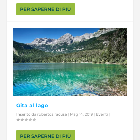
PER SAPERNE DI PIÙ
Gita al lago
Inserito da
robertosiracusa
|
Mag 14, 2019
|
Eventi
|
PER SAPERNE DI PIÙ