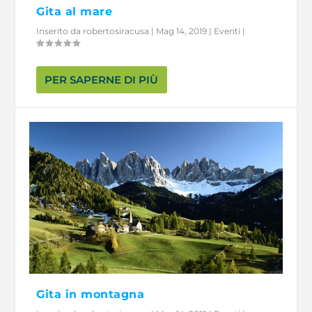
Gita al mare
Inserito da
robertosiracusa
|
Mag 14, 2019
|
Eventi
|
PER SAPERNE DI PIÙ
Gita in montagna