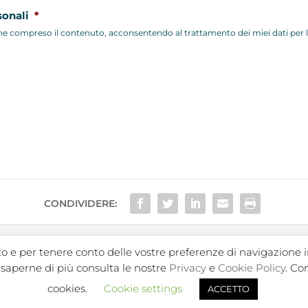
sonali
*
ne compreso il contenuto, acconsentendo al trattamento dei miei dati per le 
CONDIVIDERE:
ito e per tenere conto delle vostre preferenze di navigazione i
er saperne di più consulta le nostre
Privacy
e
Cookie Policy
. Co
I. 02050250964 |
|
|
|
Privacy Policy
Privacy Contatti
Cookie Policy
cookies.
Cookie settings
ACCETTO