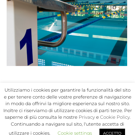
Utilizziamo i cookies per garantire la funzionalità del sito
e per tenere conto delle vostre preferenze di navigazione
in modo da offrirvi la migliore esperienza sul nostro sito.
Inoltre ci riserviamo di utilizzare cookies di parti terze. Per
In Sport s.r.l. Societa Sportiva Dilettantistica | C.F./P.I.
saperne di più consulta le nostre
Privacy
e
Cookie Policy
.
02050250964 |
|
|
Privacy Policy
Privacy Contatti
Cookie
Continuando a navigare sul sito, l'utente accetta di
|
|
|
|
Policy
Note legali
Regolamento
Politica ambientale
utilizzare i cookies.
Cookie settings
ACCETTO