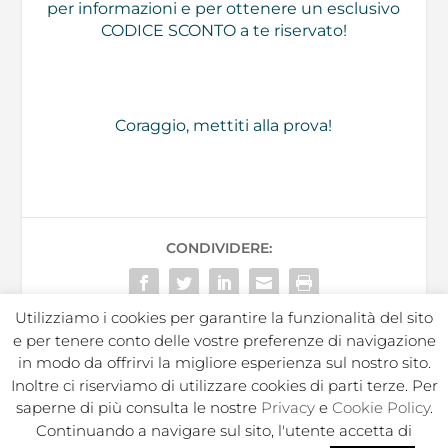
per informazioni e per ottenere un esclusivo
CODICE SCONTO a te riservato!
Coraggio, mettiti alla prova!
CONDIVIDERE:
Utilizziamo i cookies per garantire la funzionalità del sito
e per tenere conto delle vostre preferenze di navigazione
in modo da offrirvi la migliore esperienza sul nostro sito.
Inoltre ci riserviamo di utilizzare cookies di parti terze. Per
In Sport s.r.l. Societa Sportiva Dilettantistica | C.F./P.I.
saperne di più consulta le nostre
Privacy
e
Cookie Policy
.
02050250964 |
|
|
Privacy Policy
Privacy Contatti
Cookie
Continuando a navigare sul sito, l'utente accetta di
|
|
|
|
Policy
Note legali
Regolamento
Politica ambientale