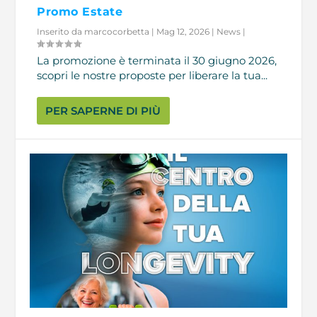
Promo Estate
Inserito da
marcocorbetta
|
Mag 12, 2026
|
News
|
La promozione è terminata il 30 giugno 2026,
scopri le nostre proposte per liberare la tua...
PER SAPERNE DI PIÙ