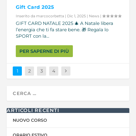
Gift Card 2025
Inserito da
marcocorbetta
|
Dic 1, 2025
|
News
|
GIFT CARD NATALE 2025 🎄 A Natale libera
l’energia che ti fa stare bene. 🎁 Regala lo
SPORT con la...
PER SAPERNE DI PIÙ
1
2
3
4
ARTICOLI RECENTI
NUOVO CORSO
ORARIO ESTIVO