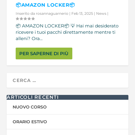
📦AMAZON LOCKER📦
Inserito da
rosannaguarnerio
|
Feb 13, 2025
|
News
|
📦 AMAZON LOCKER📦 💡 Hai mai desiderato
ricevere i tuoi pacchi direttamente mentre ti
alleni? Ora...
PER SAPERNE DI PIÙ
ARTICOLI RECENTI
NUOVO CORSO
ORARIO ESTIVO