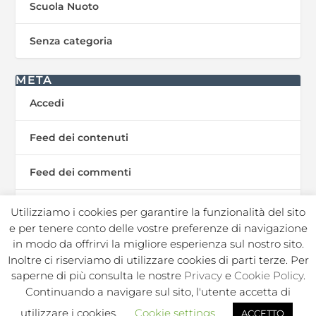
Scuola Nuoto
Senza categoria
META
Accedi
Feed dei contenuti
Feed dei commenti
WordPress.org
Utilizziamo i cookies per garantire la funzionalità del sito
e per tenere conto delle vostre preferenze di navigazione
in modo da offrirvi la migliore esperienza sul nostro sito.
Inoltre ci riserviamo di utilizzare cookies di parti terze. Per
In Sport s.r.l. Societa Sportiva Dilettantistica | C.F./P.I.
saperne di più consulta le nostre
Privacy
e
Cookie Policy
.
02050250964 |
|
|
Privacy Policy
Privacy Contatti
Cookie
Continuando a navigare sul sito, l'utente accetta di
|
|
|
|
Policy
Note legali
Regolamento
Politica ambientale
utilizzare i cookies.
Cookie settings
ACCETTO