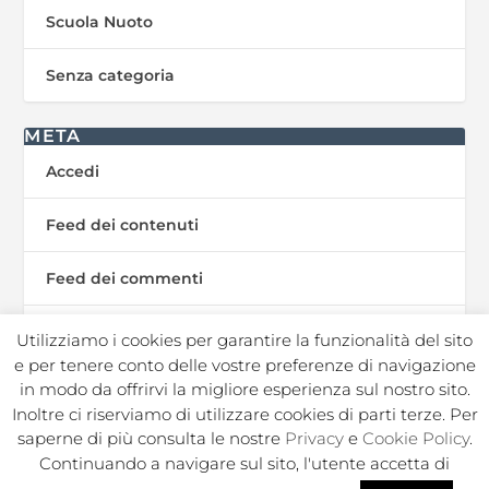
Scuola Nuoto
Senza categoria
META
Accedi
Feed dei contenuti
Feed dei commenti
WordPress.org
Utilizziamo i cookies per garantire la funzionalità del sito
e per tenere conto delle vostre preferenze di navigazione
in modo da offrirvi la migliore esperienza sul nostro sito.
Inoltre ci riserviamo di utilizzare cookies di parti terze. Per
In Sport s.r.l. Societa Sportiva Dilettantistica | C.F./P.I.
saperne di più consulta le nostre
Privacy
e
Cookie Policy
.
02050250964 |
|
|
Privacy Policy
Privacy Contatti
Cookie
Continuando a navigare sul sito, l'utente accetta di
|
|
|
|
Policy
Note legali
Regolamento
Politica ambientale