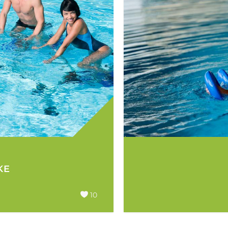
KE
10