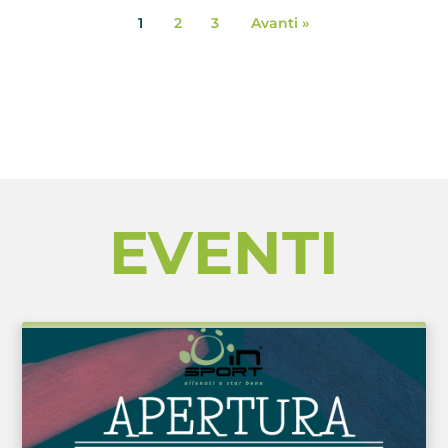
1
2
3
Avanti »
EVENTI