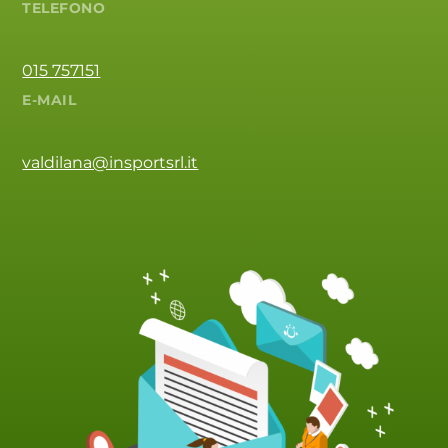
TELEFONO
015 757151
E-MAIL
valdilana@insportsrl.it