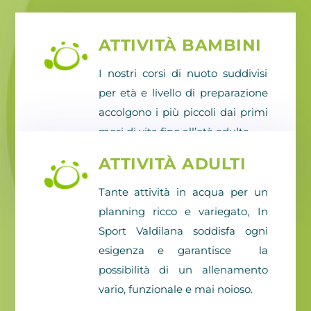
ATTIVITÀ BAMBINI
I nostri corsi di nuoto suddivisi
per età e livello di preparazione
accolgono i più piccoli dai primi
mesi di vita fino all’età adulta.
ATTIVITÀ ADULTI
CONTINUA
Tante attività in acqua per un
planning ricco e variegato, In
Sport Valdilana soddisfa ogni
esigenza e garantisce la
possibilità di un allenamento
vario, funzionale e mai noioso.