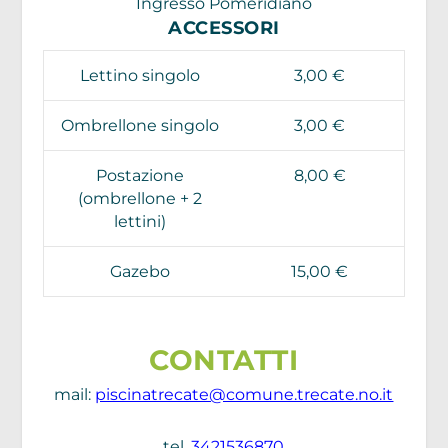
Ingresso Pomeridiano
ACCESSORI
Lettino singolo
3,00 €
Ombrellone singolo
3,00 €
Postazione
8,00 €
(ombrellone + 2
lettini)
Gazebo
15,00 €
CONTATTI
mail:
piscinatrecate@comune.trecate.no.it
tel.
3421536870