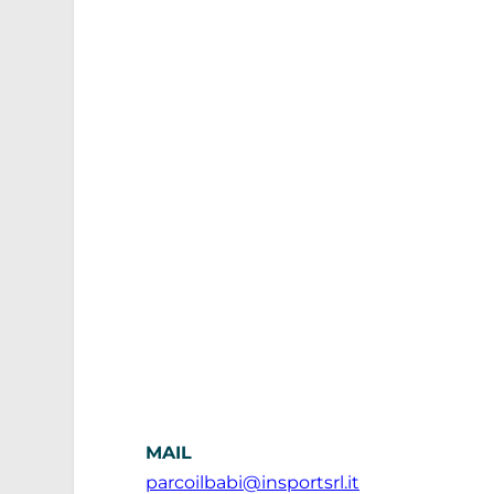
MAIL
parcoilbabi@insportsrl.it