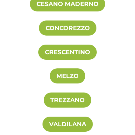
CESANO MADERNO
CONCOREZZO
CRESCENTINO
MELZO
TREZZANO
VALDILANA