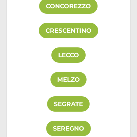
CONCOREZZO
CRESCENTINO
LECCO
MELZO
SEGRATE
SEREGNO