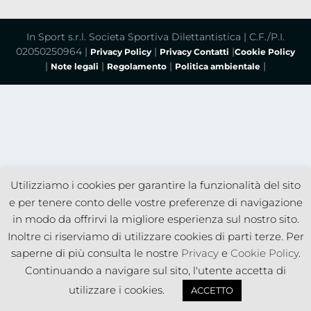
In Sport s.r.l. Societa Sportiva Dilettantistica | C.F./P.I.
02050250964 |
|
|
Privacy Policy
Privacy Contatti
Cookie Policy
|
|
|
|
Note legali
Regolamento
Politica ambientale
Utilizziamo i cookies per garantire la funzionalità del sito
e per tenere conto delle vostre preferenze di navigazione
in modo da offrirvi la migliore esperienza sul nostro sito.
Inoltre ci riserviamo di utilizzare cookies di parti terze. Per
saperne di più consulta le nostre
Privacy
e
Cookie Policy
.
Continuando a navigare sul sito, l'utente accetta di
utilizzare i cookies.
ACCETTO