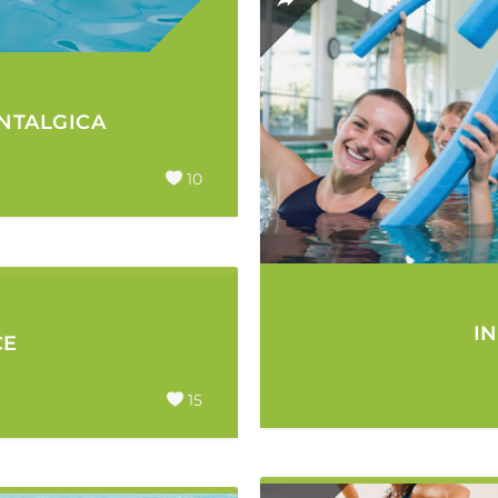
NTALGICA
10
I
CE
15