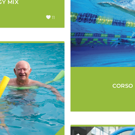
GY MIX
11
CORSO 