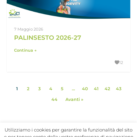
7 Maggio 2026
PALINSESTO 2026-27
Continua →
12
1
2
3
4
5
…
40
41
42
43
44
Avanti »
Utilizziamo i cookies per garantire la funzionalità del sito
e per tenere conto delle vostre preferenze di navigazione